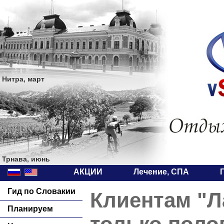
Нитра, март
Трнава, июнь
АКЦИИ
Лечение, СПА
Гид по Словакии
Клиентам "Л
Планируем