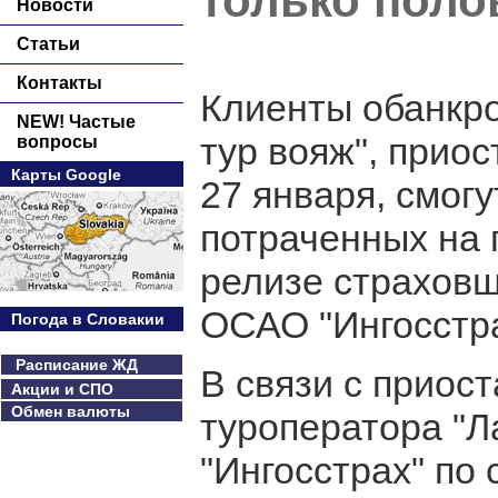
только поло
Новости
Статьи
Контакты
Клиенты обанкро
NEW! Частые
тур вояж", прио
вопросы
Карты Google
27 января, смогу
потраченных на 
релизе страховщ
ОСАО "Ингосстра
Погода в Словакии
Расписание ЖД
В связи с приос
Акции и СПО
Обмен валюты
туроператора "Л
"Ингосстрах" по 