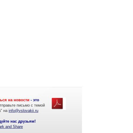
ься на новости
- это
тправьте письмо с темой
а" на
info@vslovakii.ru
уйте нас друзьям!