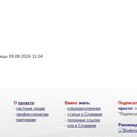
ицы 09.08.2026 11:04
О
проекте
:
Важно
знать
:
Подписат
-
частным лицам
-
спецпредложения
просто:
о
-
-
"Подписк
профессионалам
статьи о Словакии
-
партнерам
-
полезные ссылки
Рекоменд
-
спа в Словакии
- визы, посольства, туры