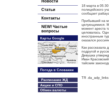
Новости
18 марта в 05:3
Статьи
полицейского уч
сообщает pattaya
Контакты
Прибывший на ме
целующимися. Мн
NEW! Частые
момент ареста т
вопросы
целовалась. Одн
иностранным тур
Карты Google
оказался россия
Как рассказала д
подругой и русск
Девушка утвержда
Иван Красовский 
тайским законод
Погода в Словакии
TR .da_adp_links
Расписание ЖД
Акции и СПО
Обмен валюты