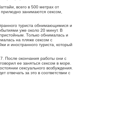
ттайи, всего в 500 метрах от
ка прилюдно занимаются сексом,
странного туриста обнимающимися и
бытиями уже около 20 минут. В
епристойным. Только обнималась и
ималась на пляже сексом с
ки и иностранного туриста, который
 7. После окончания работы они с
говорил ее заняться сексом в море.
состоянии сексуального возбуждения.
т отвечать за это в соответствии с