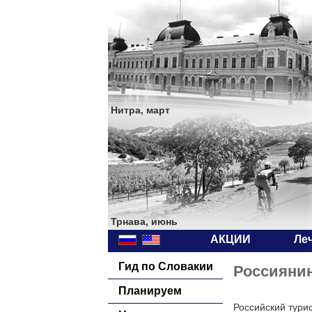
Нитра, март
Трнава, июнь
АКЦИИ
Ле
Гид по Словакии
Россиянин
Планируем
Российский тури