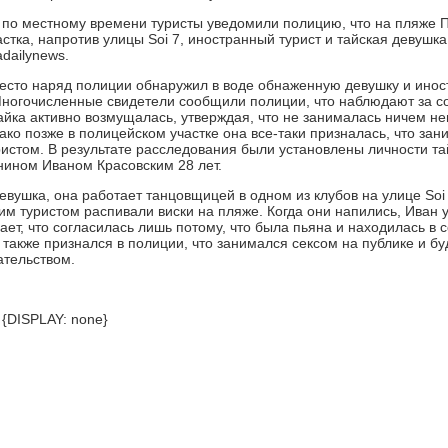
0 по местному времени туристы уведомили полицию, что на пляже Па
астка, напротив улицы Soi 7, иностранный турист и тайская девуш
dailynews.
сто наряд полиции обнаружил в воде обнаженную девушку и ино
огочисленные свидетели сообщили полиции, что наблюдают за со
айка активно возмущалась, утверждая, что не занималась ничем н
ако позже в полицейском участке она все-таки призналась, что зан
истом. В результате расследования были установлены личности тай
нином Иваном Красовским 28 лет.
евушка, она работает танцовщицей в одном из клубов на улице Soi
им туристом распивали виски на пляже. Когда они напились, Иван у
ет, что согласилась лишь потому, что была пьяна и находилась в 
также признался в полиции, что занимался сексом на публике и буде
ательством.
 {DISPLAY: none}