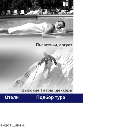
Пьештяны, август
Высокие Татры, декабрь
Отели
Подбор тура
 танцовщицей.