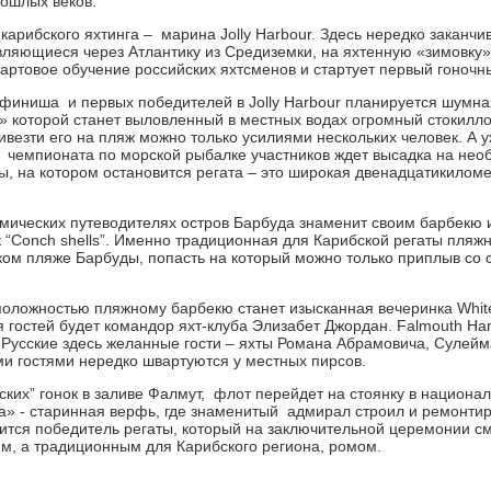
рошлых веков.
 карибского яхтинга – марина Jolly Harbour. Здесь нередко заканч
вляющиеся через Атлантику из Средиземки, на яхтенную «зимовку
тартовое обучение российских яхтсменов и стартует первый гоночны
финиша и первых победителей в Jolly Harbour планируется шумная 
» которой станет выловленный в местных водах огромный стокилло
ривезти его на пляж можно только усилиями нескольких человек. А 
чемпионата по морской рыбалке участников ждет высадка на нео
, на котором остановится регата – это широкая двенадцатикиломе
омических путеводителях остров Барбуда знаменит своим барбекю 
 “Conch shells”. Именно традиционная для Карибской регаты пляжна
ком пляже Барбуды, попасть на который можно только приплыв со 
оложностью пляжному барбекю станет изысканная вечеринка White P
я гостей будет командор яхт-клуба Элизабет Джордан. Falmouth Ha
 Русские здесь желанные гости – яхты Романа Абрамовича, Сулей
ми гостями нередко швартуются у местных пирсов.
ких” гонок в заливе Фалмут, флот перейдет на стоянку в национал
а» - старинная верфь, где знаменитый адмирал строил и ремонтир
тся победитель регаты, который на заключительной церемонии см
м, а традиционным для Карибского региона, ромом.