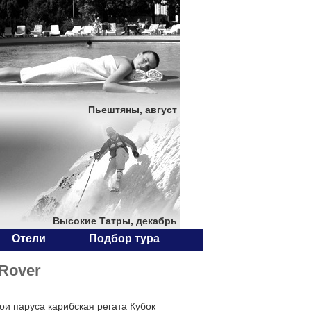
Пьештяны, август
Высокие Татры, декабрь
Отели
Подбор тура
 Rover
ои паруса карибская регата Кубок