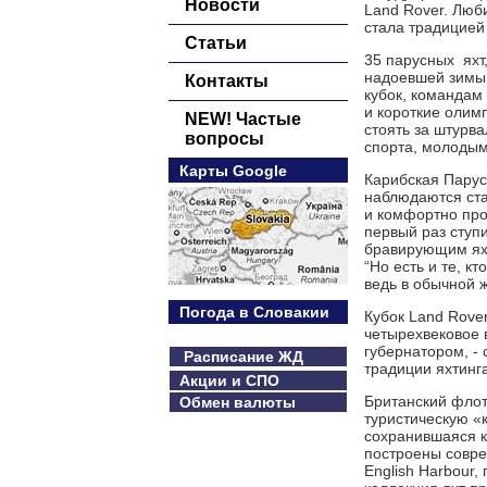
Новости
Land Rover. Люб
стала традицией 
Статьи
35 парусных яхт
надоевшей зимы 
Контакты
кубок, командам
и короткие олимп
NEW! Частые
стоять за штурв
вопросы
спорта, молоды
Карты Google
Карибская Парус
наблюдаются ста
и комфортно прой
первый раз ступ
бравирующим яхт
“Но есть и те, к
ведь в обычной 
Погода в Словакии
Кубок Land Rove
четырехвековое 
губернатором, -
Расписание ЖД
традиции яхтинг
Акции и СПО
Британский флот
Обмен валюты
туристическую «
сохранившаяся к
построены совре
English Harbour