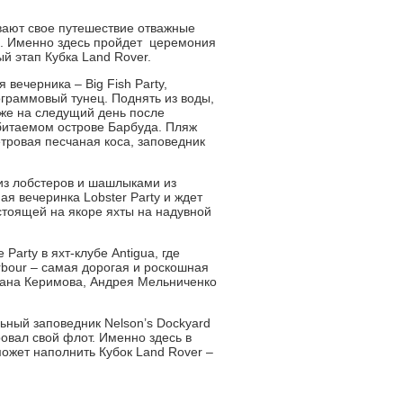
ивают свое путешествие отважные
». Именно здесь пройдет церемония
й этап Кубка Land Rover.
вечерника – Big Fish Party,
граммовый тунец. Поднять из воды,
уже на следущий день после
битаемом острове Барбуда. Пляж
тровая песчаная коса, заповедник
из лобстеров и шашлыками из
я вечеринка Lobster Party и ждет
стоящей на якоре яхты на надувной
arty в яхт-клубе Antigua, где
rbour – самая дорогая и роскошная
мана Керимова, Андрея Мельниченко
ьный заповедник Nelson’s Dockyard
овал свой флот. Именно здесь в
ожет наполнить Кубок Land Rover –