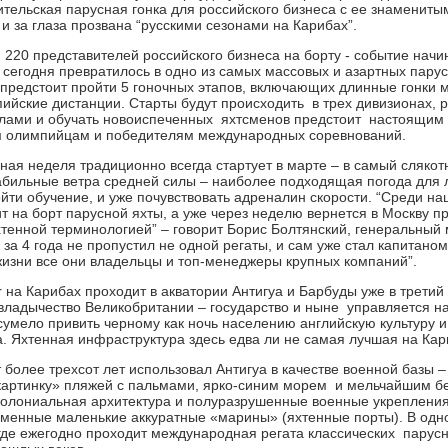
ительская парусная гонка для российского бизнеса с ее знаменит
и за глаза прозвана “русскими сезонами на Карибах”.
, 220 представителей российского бизнеса на борту - событие начи
сегодня превратилось в одно из самых массовых и азартных парус
 предстоит пройти 5 гоночных этапов, включающих длинные гонки 
ийские дистанции. Старты будут происходить в трех дивизионах, р
алами и обучать новоиспеченных яхтсменов предстоит настоящим 
м олимпийцам и победителям международных соревнований.
ная неделя традиционно всегда стартует в марте – в самый слякот
бильные ветра средней силы – наиболее подходящая погода для 
ти обучение, и уже почувствовать адреналин скорости. “Среди наш
ит на борт парусной яхты, а уже через неделю вернется в Москву 
енной терминологией” – говорит Борис Болтянский, генеральный 
то за 4 года не пропустил не одной регаты, и сам уже стал капитан
жизни все они владельцы и топ-менеджеры крупных компаний”.
r на Карибах проходит в акватории Антигуа и Барбуды уже в третий
владычество Великобритании – государство и ныне управляется на
 сумело привить черному как ночь населению английскую культуру и
а. Яхтенная инфраструктура здесь едва ли не самая лучшая на Ка
 более трехсот лет использовал Антигуа в качестве военной базы 
картинку» пляжей с пальмами, ярко-синим морем и мельчайшим б
олониальная архитектура и полуразрушенные военные укрепления
менные маленькие аккуратные «марины» (яхтенные порты). В одно
, где ежегодно проходит международная регата классических парус