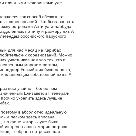
ыми пляжными вечеринками уже
навшееся как способ сбежать от
ных соревнований. Что бы завоевать
между островами Антигуа и Барбуда
азделенных по типу и размеру яхт. А
легендам российского парусного
ный для нас месяц на Карибах
любительских соревнований. Можно
их участников немало тех, кто в
просоленным морским волком,
менеджер Российских бизнес-регта,
ом и владельцем собственной яхты. А
 раз неслучайно – более чем
значенным Елизаветой II генерал-
 прочно укрепить здесь лучшие
рибах.
– поэтому в абсолютно идеальную
елым песком здесь вписана
, на фоне которых уже были
й из трех главных марин острова –
ников, - собрана потрясающая