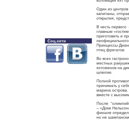
коллекция яхт п
Один из центров
капитаны, отпра
открытия, предс
В честь первого 
главным «гостем
приготовить и п
неофициального 
Соц.сети
Принцессы Дианы
птиц фрегатов.
Во всех гастрон
местных ракушек
яхтсменов на ди
шлюпке.
Полной противоп
принимать у себ
марина острова.
вместе с высоки
После “олимпийс
– «Доки Нельсон
финале определи
но не шампански