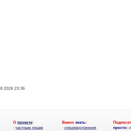
08.2026 23:36
О
проекте
:
Важно
знать
:
Подписат
-
частным лицам
-
спецпредложения
просто:
о