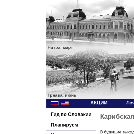
Нитра, март
Трнава, июнь
АКЦИИ
Ле
Гид по Словакии
Карибская
Планируем
В будущие выход