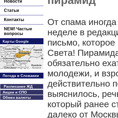
пирамид
Новости
Статьи
От спама иногда
Контакты
NEW! Частые
неделе в редак
вопросы
письмо, которое
Карты Google
Света! Пирамида
обязательно ехат
молодежи, и взр
Погода в Словакии
действительно п
Расписание ЖД
выяснилось, реч
Акции и СПО
Обмен валюты
который ранее 
далеко от Москвы