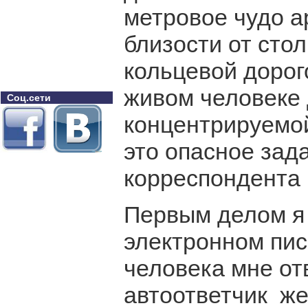
метровое чудо а
близости от сто
кольцевой дорог
живом человеке 
Соц.сети
концентрируемо
это опасное зад
корреспондента 
Первым делом я 
электронном пис
человека мне от
автоответчик же