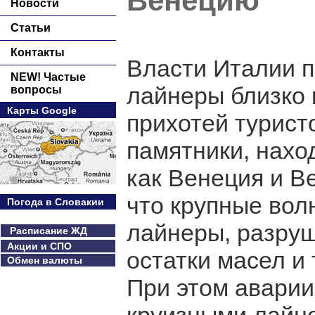
Венецию
Новости
Статьи
Контакты
Власти Италии п
NEW! Частые
лайнеры близко 
вопросы
Карты Google
прихотей турист
памятники, нах
как Венеция и В
что крупные вол
Погода в Словакии
лайнеры, разру
Расписание ЖД
Акции и СПО
остатки масел и
Обмен валюты
При этом аварии