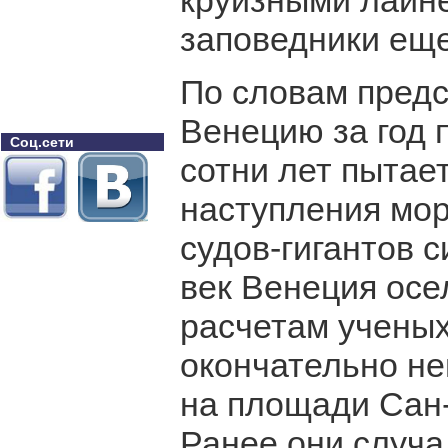
круизными лайн
заповедники еще
По словам пред
Венецию за год 
Соц.сети
сотни лет пытае
наступления мор
судов-гигантов 
век Венеция осе
расчетам ученых,
окончательно не
на площади Сан-
Ранее они случал