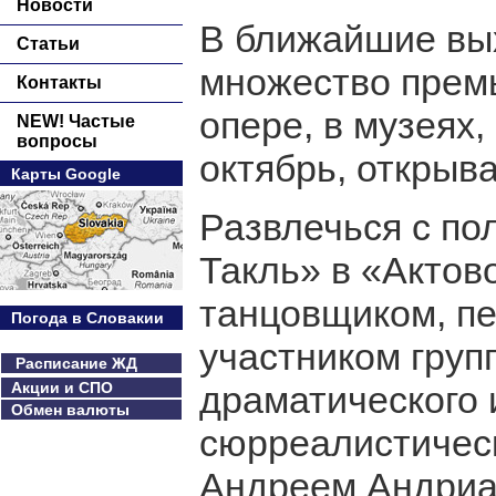
Новости
В ближайшие вы
Статьи
множество премь
Контакты
опере, в музеях,
NEW! Частые
вопросы
октябрь, открыва
Карты Google
Развлечься с по
Такль» в «Актов
танцовщиком, п
Погода в Словакии
участником груп
Расписание ЖД
Акции и СПО
драматического 
Обмен валюты
сюрреалистическ
Андреем Андриа