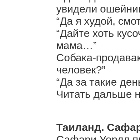
увидели ошейни
“Да я худой, см
“Дайте хоть кусо
мама…”
Собака-продавак
человек?”
“Да за такие ден
Читать дальше на
Таиланд. Сафа
Сафари Уорлд пр