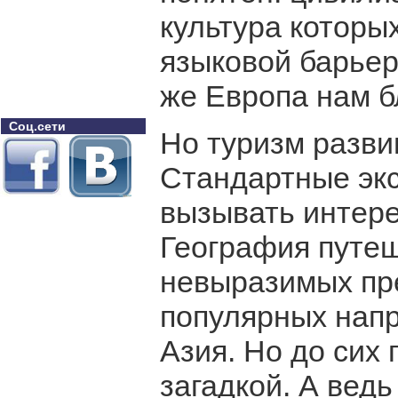
культура которы
языковой барьер 
же Европа нам б
Соц.сети
Но туризм разв
Стандартные эк
вызывать интере
География путе
невыразимых пр
популярных нап
Азия. Но до сих 
загадкой. А ведь