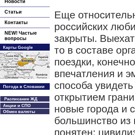
Новости
Еще относитель
Статьи
Контакты
российских люб
NEW! Частые
закрыты. Выехат
вопросы
то в составе орг
Карты Google
поездки, конечн
впечатления и эм
способа увидеть
Погода в Словакии
открытием грани
Расписание ЖД
Акции и СПО
новые города и с
Обмен валюты
большинство из 
понятен: цивили