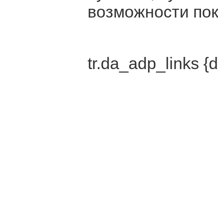
возможности пок
tr.da_adp_links {d