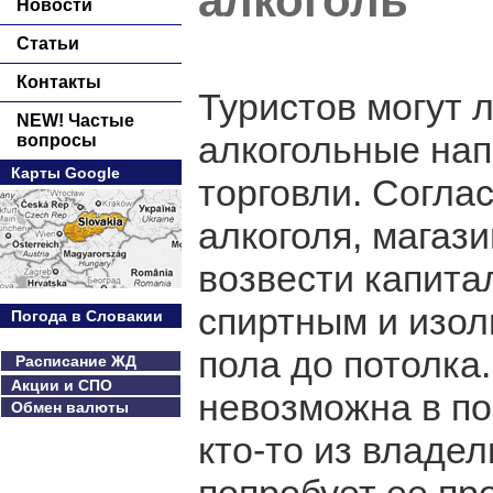
алкоголь
Новости
Статьи
Контакты
Туристов могут 
NEW! Частые
алкогольные нап
вопросы
Карты Google
торговли. Согла
алкоголя, магаз
возвести капита
спиртным и изол
Погода в Словакии
пола до потолка
Расписание ЖД
Акции и СПО
невозможна в по
Обмен валюты
кто-то из владел