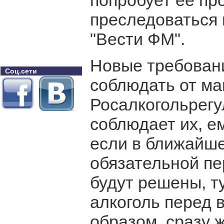
попробует ее про
преследоваться 
"Вести ФМ".
Новые требовани
Соц.сети
соблюдать от ма
Росалкогольрегу
соблюдает их, е
если в ближайш
обязательной пе
будут решены, т
алкоголь перед 
образом, сразу 