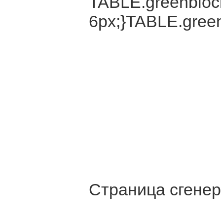
TABLE.greenblock
6px;}TABLE.green
Страница сгенер