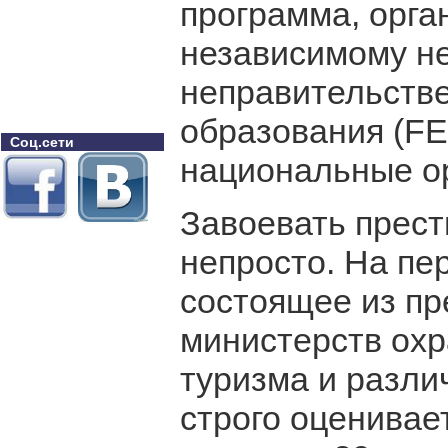
программа, орга
независимому н
неправительстве
образования (FE
Соц.сети
национальные ор
Завоевать прес
непросто. На пе
состоящее из пр
министерств ох
туризма и разли
строго оценивае