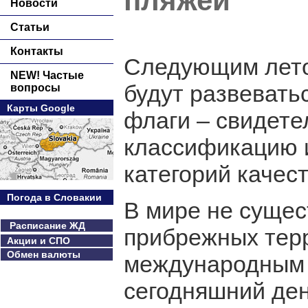
пляжей
Новости
Статьи
Контакты
Следующим лето
NEW! Частые
будут развевать
вопросы
Карты Google
флаги – свидете
классификацию и
категорий качест
Погода в Словакии
В мире не сущес
Расписание ЖД
прибрежных тер
Акции и СПО
Обмен валюты
международным 
сегодняшний ден