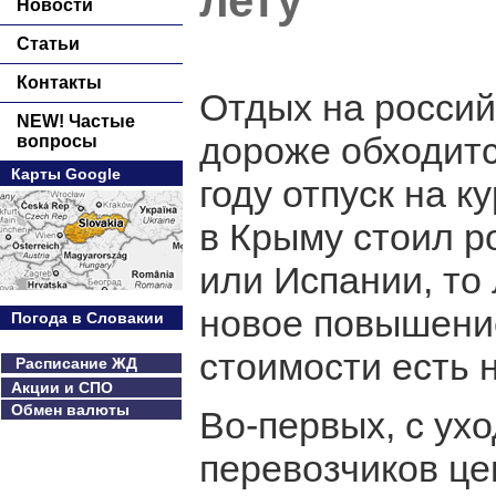
лету
Новости
Статьи
Контакты
Отдых на россий
NEW! Частые
дороже обходитс
вопросы
Карты Google
году отпуск на к
в Крыму стоил р
или Испании, то
новое повышение
Погода в Словакии
стоимости есть 
Расписание ЖД
Акции и СПО
Обмен валюты
Во-первых, с ух
перевозчиков ц