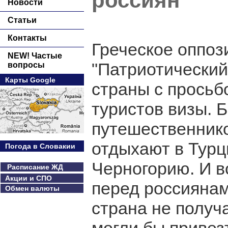
россиян
Новости
Статьи
Контакты
Греческое оппо
NEW! Частые
"Патриотический
вопросы
Карты Google
страны с просьб
туристов визы. 
путешественнико
отдыхают в Турц
Погода в Словакии
Черногорию. И вс
Расписание ЖД
Акции и СПО
перед россиянам
Обмен валюты
страна не получ