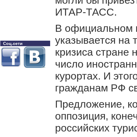
могли бы привез
ИТАР-ТАСС.
В официальном 
указывается на т
Соц.сети
кризиса стране 
число иностранн
курортах. И это
гражданам РФ св
Предложение, ко
оппозиция, коне
российских тури