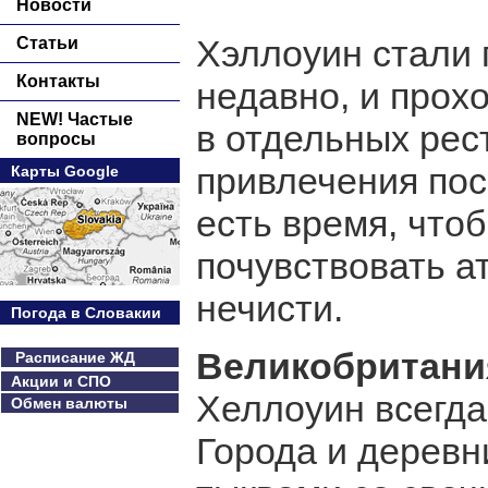
Новости
Хэллоуин стали 
Статьи
Контакты
недавно, и прох
NEW! Частые
в отдельных рес
вопросы
привлечения пос
Карты Google
есть время, чтоб
почувствовать а
нечисти.
Погода в Словакии
Великобритани
Расписание ЖД
Акции и СПО
Хеллоуин всегда
Обмен валюты
Города и дерев