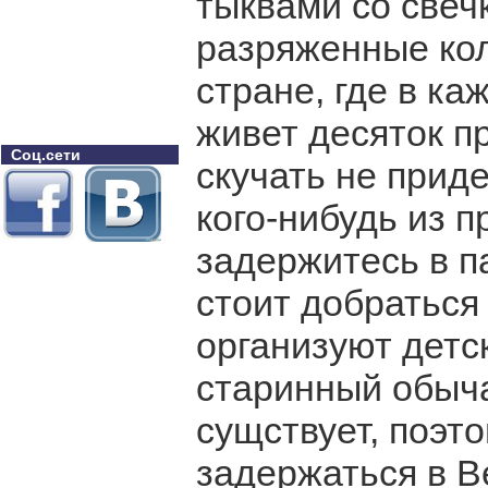
тыквами со свеч
разряженные кол
стране, где в к
живет десяток п
Соц.сети
скучать не приде
кого-нибудь из п
задержитесь в п
стоит добраться 
организуют детс
старинный обыча
сущствует, поэт
задержаться в В