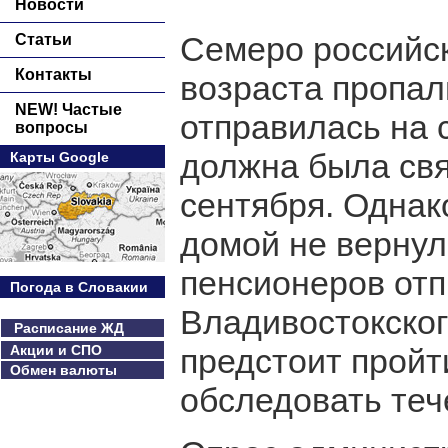
Новости
Семеро российск
Статьи
Контакты
возраста пропал
NEW! Частые
отправилась на с
вопросы
должна была свя
Карты Google
сентября. Однак
домой не вернул
пенсионеров отп
Погода в Словакии
Владивостокско
Расписание ЖД
Акции и СПО
предстоит пройт
Обмен валюты
обследовать теч