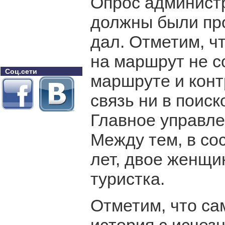
Опрос администр
должны были про
дал. Отметим, ч
на маршрут не с
Соц.сети
маршруте и кон
связь ни в поиск
Главное управл
Между тем, в со
лет, двое женщин
туристка.
Отметим, что са