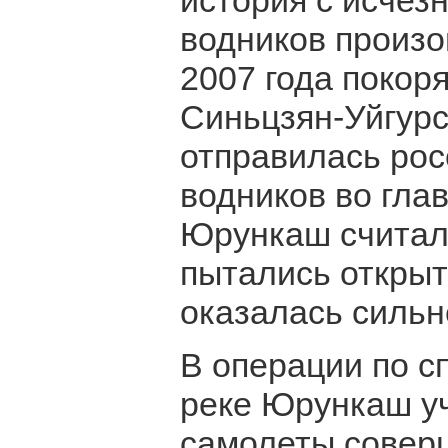
история с исчез
водников произо
2007 года покор
Синьцзян-Уйгур
отправилась рос
водников во гла
Юрункаш считал
пытались открыт
оказалась сильне
В операции по с
реке Юрункаш уч
самолеты совер