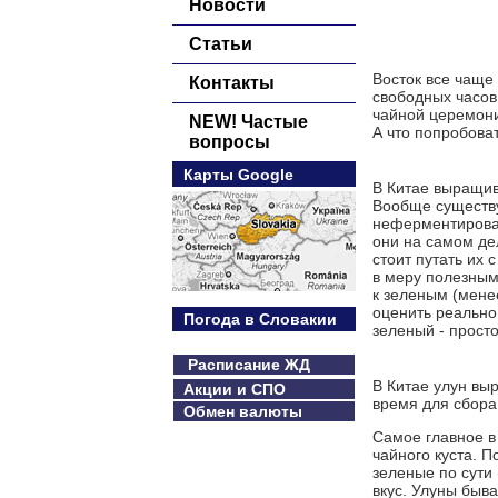
Новости
Статьи
Восток все чаще 
Контакты
свободных часов
чайной церемонии
NEW! Частые
А что попробоват
вопросы
Карты Google
В Китае выращив
Вообще существ
неферментирован
они на самом де
стоит путать их 
в меру полезным
к зеленым (мене
оценить реально
Погода в Словакии
зеленый - прост
Расписание ЖД
В Китае улун вы
Акции и СПО
время для сбора 
Обмен валюты
Самое главное в 
чайного куста. П
зеленые по сути 
вкус. Улуны быв