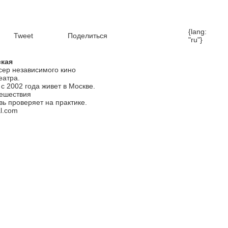
{lang:
Tweet
Поделиться
"ru"}
ская
сер независимого кино
еатра.
 с 2002 года живет в Москве.
тешествия
вь проверяет на практике.
al.com