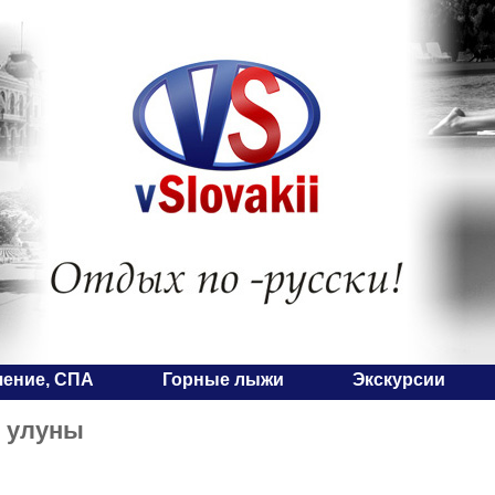
чение, СПА
Горные лыжи
Экскурсии
е улуны