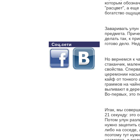
которым обознача
"расцвет", а еще
богатство ощуще
Заваривать улун 
предмета. Приче
делать так, к пр
готово дело. Нед
Соц.сети
Но вернемся к ч
стаканчик, мален
свойства. Сперва
церемонии насып
кайф от тонкого 
граммов на чайн
выливают в дере
Во-первых, это 
Итак, мы соверш
21 секунду: это 
Потом улун разл
нужно зацепить с
либо на соседе, 
поэтому тут нужн
насморка, и мед