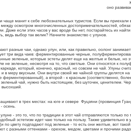
оно развива
и чаще манит к себе любознательных туристов. Если вы приехали в 
 между осмотром многочисленных достопримечательностей, обяза
. Даже если этих часов у вас вроде бы нет, постарайтесь их найти 
ь, ведь выбор так велик? Начните знакомство с улунов.
ают разные чаи, однако улун, или, как правильно, оолонг занимает
ует три вида чаев: ферментированные черные, полуферментирова
ные зеленые, которые эстеты делят еще на желтые и белые, но это
ле не зеленые, несмотря на то, что светлые. Они относятся к пол
с каркаде, который, конечно, красный, но совсем не чай. Улуны сч
 и в меру вкусным. Они внутри своей же чайной группы делятся на 
е ферментированный), а второй - к красным (соответственно, бол
 зеленый чай, нужно быть настоящим, без шуточек, ценителем. Черн
о высохший.
ращивают в трех местах: на юге и севере Фуцзяни (провинция Гуан
- осень.
улуне - это то, что по традиции в этот чай отправляются только по
одобный эстетизм идет чаю только на пользу. Также удивительно в у
(и по цвету подпадают под зеленые - то есть они желтые, вот такой
ают с разными оттенками - орехом, медом, цветами и прочими рад