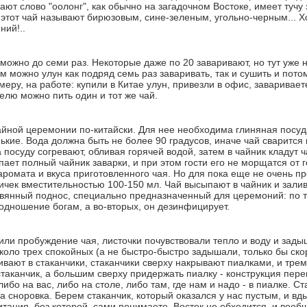
ют слово "оолонг", как обычно на загадочном Востоке, имеет тучу 
 этот чай называют бирюзовым, сине-зеленым, угольно-черным... Хо
ний!..
можно до семи раз. Некоторые даже по 20 заваривают, но тут уже н
м можно улун как подряд семь раз заваривать, так и сушить и пото
имеру, на работе: купили в Китае улун, привезли в офис, заваривае
елю можно пить один и тот же чай.
айной церемонии по-китайски. Для нее необходима глиняная посуда
ькие. Вода должна быть не более 90 градусов, иначе чай сварится
 посуду согревают, обливая горячей водой, затем в чайник кладут 
ает полный чайник заварки, и при этом гости его не морщатся от
аромата и вкуса приготовленного чая. Но для пока еще не очень п
ичек вместительностью 100-150 мл. Чай высыпают в чайник и залива
вянный поднос, специально предназначенный для церемоний: по т
подношение богам, а во-вторых, он дезинфицирует.
или пробуждение чая, листочки почувствовали тепло и воду и зады
около трех спокойных (а не быстро-быстро задышали, только бы ск
ивают в стаканчики, стаканчики сверху накрывают пиалками, и тре
таканчик, а большим сверху придержать пиалку - конструкция пере
либо на вас, либо на столе, либо там, где нам и надо - в пиалке. 
а сноровка. Берем стаканчик, который оказался у нас пустым, и вд
итация, без которой, сами понимаете, Восток не обходится, и воо