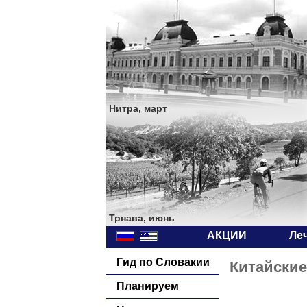
Нитра, март
Трнава, июнь
АКЦИИ
Ле
Гид по Словакии
Китайски
Планируем