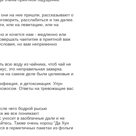
 они на нее пришли, рассказывают о
оговорить, расслабиться и так далее.
ги, или на левитацию, или на
бно и хочется нам - медленно или
совершать чаепитие в приятной вам
 условия, но вам непременно
ь всю воду из чайника, чтоб чай не
кус, это неправильная заварка.
они на самом деле были целиковые и
инфекция, и детоксикация. Улун
 космосом. Ответы на тревожащие вас
осле чего бодрой рысью
се же все понимают.
ус уносит в заоблачные дали и не
айтесь. Также очень хорош "Да Хун
тся в герметичных пакетах из фольги