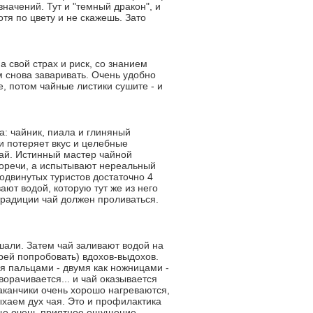
значений. Тут и "темный дракон", и
тя по цвету и не скажешь. Зато
а свой страх и риск, со знанием
м снова заваривать. Очень удобно
те, потом чайные листики сушите - и
: чайник, пиала и глиняный
 и потеряет вкус и целебные
чай. Истинный мастер чайной
 горечи, а испытывают нереальный
родвинутых туристов достаточно 4
ют водой, которую тут же из него
радиции чай должен проливаться.
шали. Затем чай заливают водой на
орей попробовать) вдохов-выдохов.
мя пальцами - двумя как ножницами -
ворачивается... и чай оказывается
Стаканчики очень хорошо нагреваются,
ыхаем дух чая. Это и профилактика
бще очень приятное ощущение.