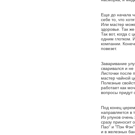
Еще до начала ч
себе то, что хот
Или мастер может
здоровье. Так же
Так вот, когда с
одним глотком. 
компании. Конеч
повезет.
Заваривание улун
сваривался и не 
Листочки после 
мастер чайной ц
Полезные свойств
работает как мо
вопросы придут 
Под конец церем
направляется в т
Из улунов очень 
сразу приносит о
Пао" и "Пэн Фэн"
и в железных ба