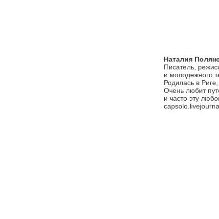
Наталия Полян
Писатель, режис
и молодежного т
Родилась в Риге,
Очень любит пу
и часто эту любо
capsolo.livejourn