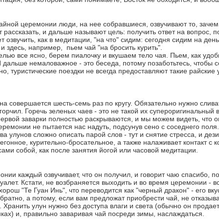
айной церемонии люди, на нее собравшиеся, озвучивают то, зачем
ят рассказать, и дальше называют цель: получить ответ на вопрос, п
 озвучить, как в медитации, "на что" сидим: сегодня сидим на день
 и здесь, например, пьем чай "на бросить курить".
 целью все ясно, берем пиалочку и вкушаем тело чая. Пьем, как удо
И дальше немаловажное - это беседа, потому позаботьтесь, чтобы 
но, туристические поездки не всегда предоставляют такие райские
а совершается шесть-семь раз по кругу. Обязательно нужно сливат
горчил. Горечь зеленых чаев - это не такой их супероригинальный в
первой заварки полностью раскрываются, и мы можем видеть, что 
еремонии не пытается нас надуть, подсунув сено с соседнего поля.
а улунов сложно описать парой слов - тут и снятие стресса, и дез
чегонное, курительно-бросательное, а также налаживает контакт с
сами собой, как после занятия йогой или часовой медитации.
онии каждый озвучивает, что он получил, и говорит чаю спасибо, п
уалет. Кстати, не возбраняется выходить и во время церемонии - в
хорош "Те Гуан Инь", что переводится как "черный дракон" - его вк
братно, а потому, если вам предложат приобрести чай, не отказыв
. Хранить улун нужно без доступа влаги и света (обычно он продае
нках) и, правильно заваривая чай посреди зимы, наслаждаться.