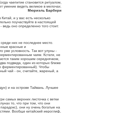
Когда чаепитие становится ритуалом,
ет умение видеть великое в мелочах.
Мюриэль Барбери
Китай, и у вас есть несколько
тельно поучаствуйте в настоящей
- ведь оно определенно того стоит.
 среди них не последнее место.
нные красные и
 уже условность. Так вот улуны -
уферментированным чаям. Кстати, не
итаются таким хорошим середнячком,
два подвида, один из которых ближе
ее ферментированный). Чтобы
ый чай - он, считайте, жареный, а
дун) и на острове Тайвань. Лучшее
 три самых верхних листочка с ветки
лунах то, что при том, что они
 парадокс), они ну очень богатые на
остями. Вообще китайский иероглиф,