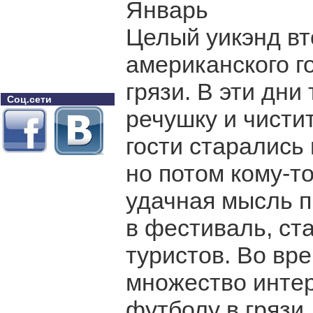
Январь
Целый уикэнд вт
американского г
грязи. В эти дн
Соц.сети
речушку и чистит
гости старались 
но потом кому-то
удачная мысль п
в фестиваль, ст
туристов. Во вр
множество интер
футболу в грязи