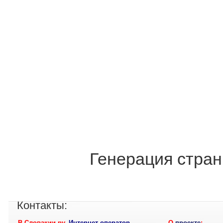
Генерация стран
Контакты:
В Словакии ру
,
Интернет-оператор
О
проекте
: