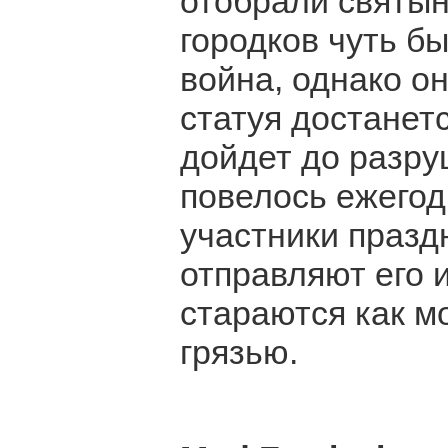
отобрали святы
городков чуть б
война, однако о
статуя достанетс
дойдет до разру
повелось ежегод
участники празд
отправляют его и
стараются как м
грязью.