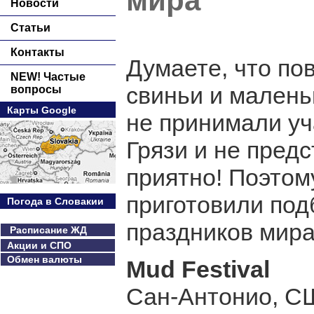
мира
Новости
Статьи
Контакты
Думаете, что по
NEW! Частые
свиньи и малень
вопросы
Карты Google
не принимали у
Грязи и не предс
приятно! Поэтом
приготовили под
Погода в Словакии
праздников мира
Расписание ЖД
Акции и СПО
Обмен валюты
Mud Festival
Сан-Антонио, С