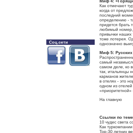
Миф 4: «Горящи
Как отмечают ту
когда от предло
последний момен
определению - т
придется брать т
любимый номер, 
привычки наших 
тоже лотерея. Од
Соц.сети
однозначно выиг
Миф 5: Русских
Распространенны
самый незамысло
самом деле, ко 
так, итальянцы 
карманов жителе
в отелях - это н
одном из отелей 
«приоритетной» 
На главную
Ссылки по теме
10 чудес света 
Как туркомпании
Top-30 летних в