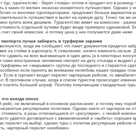
 тур, турагентство - берет «товар» оптом и продает его в розницу
ть о каких-то мелких нюансах конкретного путешествия. Однако у н
аботая со многими туроператорами, предложит больше вариантов 
жительность путешествия и вылет на нужную дату. Точно так же н
жно купить вояж дешевле. Турагентство живет на комиссию - разни
стоимость отдельной путевки будет везде примерно одинаковой. Бо
а счет своей комиссии, и потому цена у них получается даже ниже.
 паспорта лучше забирать в турфирме заранее
волнуются, когда им сообщают, что пакет документов придется заб
ия на стойке в аэропорту. К сожалению, ничего изменить нельзя. Д
ято сдавать на всех выезжающих в один день (а в некоторых консул
 и сами иностранные чиновники смотрят на дату отъезда и выдают 
о турфирмы не «закрывают» группы до последнего и стараются сдат
 особенно если принять во внимание нелюбовь наших граждан план
а. Если в турпакет входит перелет чартерным рейсом, то авиабиле
т. В противном случае, когда в списке туристов происходят измен
я платить большой штраф. Поэтому покупающим стандартные туры
 это всегда плохо
ой рейс, не включенный в основное расписание, и потому ему поро
 незанятые регулярными полетами. Однако никто от чартеров не от
 стоимость, в разы отличающаяся от «регулярки», с лихвой компенс
асто удается договориться с авиакомпанией и «выбить» хорошее 
ас перелет на выбор, однако туры с полетом регулярным рейсом о
ть, чартерный перелет неизбежен.