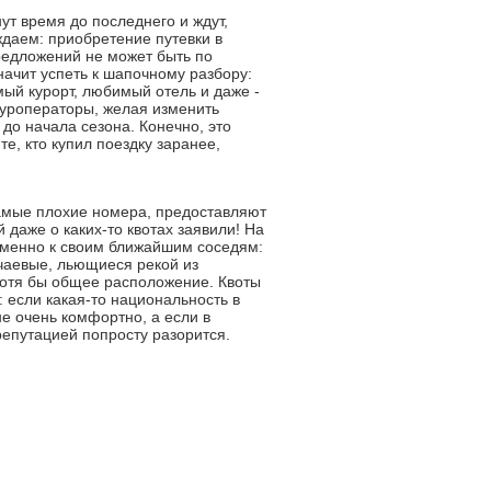
ут время до последнего и ждут,
даем: приобретение путевки в
редложений не может быть по
ачит успеть к шапочному разбору:
имый курорт, любимый отель и даже -
туроператоры, желая изменить
до начала сезона. Конечно, это
те, кто купил поездку заранее,
самые плохие номера, предоставляют
даже о каких-то квотах заявили! На
 именно к своим ближайшим соседям:
 чаевые, льющиеся рекой из
 хотя бы общее расположение. Квоты
: если какая-то национальность в
не очень комфортно, а если в
репутацией попросту разорится.