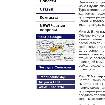
Новости
Оператор создает
может лучше зна
Статьи
Турагентство, р
желаемую продол
туроператора мо
Контакты
ценой. И потому 
клиенту скидку з
NEW! Частые
вопросы
Миф 2: Билеты,
Обычно туристы 
Карты Google
начала путешеств
посольство прин
требование), да
Естественно, чт
вполне понятно,
отпуск за полгод
последний момен
рейса приходитс
Погода в Словакии
правилами.
Миф 3: Чартер -
Расписание ЖД
Чартер - заказн
Акции и СПО
вылета), «окна»,
Обмен валюты
привлекательная
туроператорам ч
предлагают сейч
хочешь сэкономи