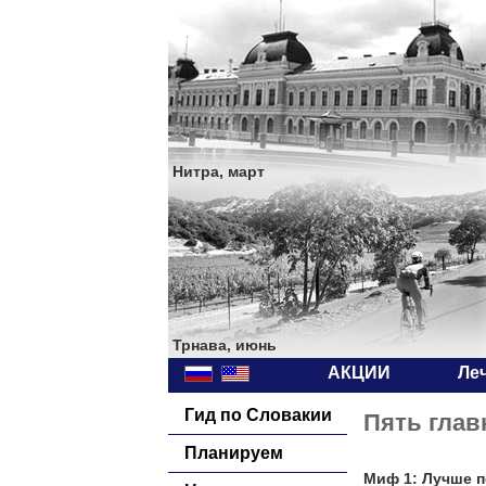
Нитра, март
Трнава, июнь
АКЦИИ
Ле
Гид по Словакии
Пять глав
Планируем
Миф 1: Лучше по