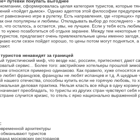
е» путевки покупать выгоднее
ркомпании, сформировалась целая категория туристов, которые тян
жений «пойдет дымок». Однако адептов этой философии предупреж
т равнозначно игре в рулетку. Есть направления, где «горящих» п
ак они популярны и любимы. Откладывать выбор до последнего - зн
о, что осталось, а остается, увы, не лучшее. Если у тебя есть люб
то нужно позаботиться об отдыхе заранее. Между тем некоторые 
туристов, предлагают очень привлекательные цены именно загодя, 
нако если сезон пойдет хорошо, то цены потом могут подняться, а 
рают.
 туристов ненавидят за границей
й туристический миф, что везде нас, россиян, притесняют, дают 
ватый сервис... Более того: австрийские хотельеры прошлой зимой 
всем относятся примерно одинаково. Как правило, хуже относятся
не любят французов, французы не любят испанцев и т.д. А щедрые
й нашего отечества, способны купить если не горячую любовь, то
ормальная деловая практика. Нельзя класть все яйца в одну корзину
начинает преобладать, то туристы из других стран чувствуют себя 
стране случится кризис, то отель с ярко национально выраженной 
:
современной архитектуры
 обманывают туристов
еранд московских ресторанов