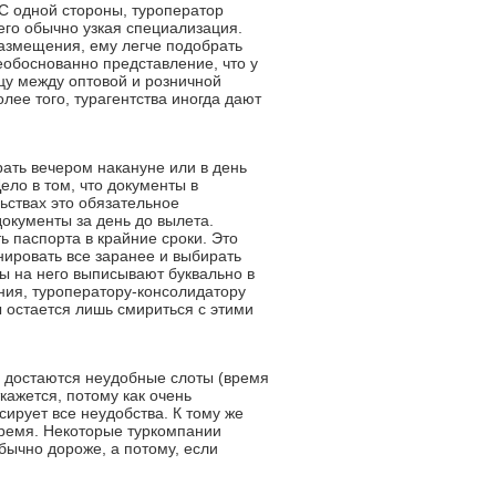
. С одной стороны, туроператор
его обычно узкая специализация.
размещения, ему легче подобрать
еобоснованно представление, что у
цу между оптовой и розничной
лее того, турагентства иногда дают
рать вечером накануне или в день
ело в том, что документы в
ьствах это обязательное
документы за день до вылета.
ь паспорта в крайние сроки. Это
ировать все заранее и выбирать
ты на него выписывают буквально в
ения, туроператору-консолидатору
 остается лишь смириться с этими
й достаются неудобные слоты (время
кажется, потому как очень
ирует все неудобства. К тому же
время. Некоторые туркомпании
бычно дороже, а потому, если