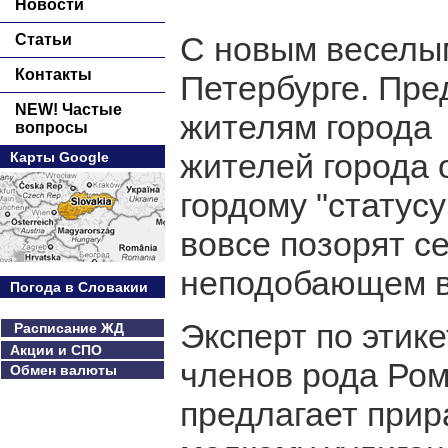
Новости
С новым веселы
Статьи
Контакты
Петербурге. Пре
NEW! Частые
жителям города 
вопросы
жителей города 
Карты Google
гордому "статусу
вовсе позорят с
неподобающем в
Погода в Словакии
Эксперт по этик
Расписание ЖД
Акции и СПО
членов рода Ро
Обмен валюты
предлагает прир