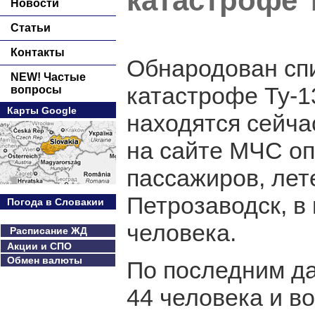
катастрофе 
Новости
Статьи
Контакты
Обнародован спи
NEW! Частые
катастрофе Ту-1
вопросы
Карты Google
находятся сейчас
на сайте МЧС оп
пассажиров, лет
Петрозаводск, в 
Погода в Словакии
человека.
Расписание ЖД
Акции и СПО
Обмен валюты
По последним да
44 человека и в