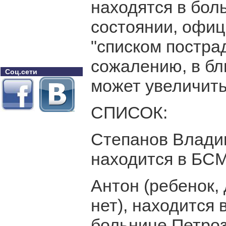
находятся в бол
состоянии, офи
"списком постра
сожалению, в б
Соц.сети
может увеличить
СПИСОК:
Степанов Владим
находится в БС
Антон (ребенок,
нет), находится
больнице Петроз