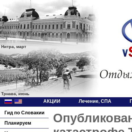
Нитра, март
Трнава, июнь
АКЦИИ
Лечение, СПА
Гид по Словакии
Опубликован
Планируем