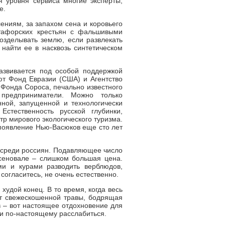
я уровня сервиса многие эксперты,
е.
ениям, за запахом сена и коровьего
утафорских крестьян с фальшивыми
озделывать землю, если развлекать
 найти ее в насквозь синтетическом
развивается под особой поддержкой
т Фонд Евразии (США) и Агентство
 Фонда Сороса, печально известного
 предприниматели. Можно только
ной, запущенной и технологически
стественность русской глубинки,
р мирового экологического туризма.
появление Нью-Васюков еще сто лет
 среди россиян. Подавляющее число
 сеновале – слишком большая цена.
и и курами разводить верблюдов,
 согласитесь, не очень естественно.
худой конец. В то время, когда весь
т свежескошенной травы, бодрящая
в – вот настоящее отдохновение для
 и по-настоящему расслабиться.