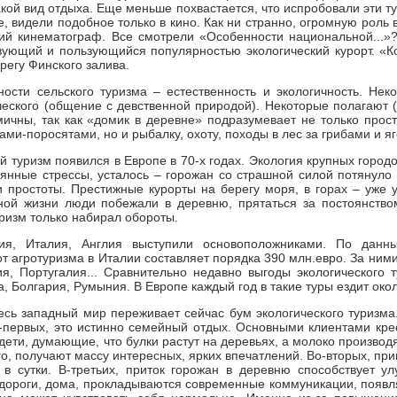
такой вид отдыха. Еще меньше похвастается, что испробовали эти т
, видели подобное только в кино. Как ни странно, огромную роль 
ий кинематограф. Все смотрели «Особенности национальной...»
ующий и пользующийся популярностью экологический курорт. «Ко
регу Финского залива.
ости сельского туризма – естественность и экологичность. Нек
ческого (общение с девственной природой). Некоторые полагают (в
ичны, так как «домик в деревне» подразумевает не только прост
ми-поросятами, но и рыбалку, охоту, походы в лес за грибами и я
 туризм появился в Европе в 70-х годах. Экология крупных городо
оянные стрессы, усталось – горожан со страшной силой потянуло 
и простоты. Престижные курорты на берегу моря, в горах – уже 
ной жизни люди побежали в деревню, прятаться за постоянство
уризм только набирал обороты.
ия, Италия, Англия выступили основоположниками. По данн
т агротуризма в Италии составляет порядка 390 млн.евро. За ним
я, Португалия... Сравнительно недавно выгоды экологического
 Болгария, Румыния. В Европе каждый год в такие туры ездит окол
есь западный мир переживает сейчас бум экологического туризм
о-первых, это истинно семейный отдых. Основными клиентами кре
ети, думающие, что булки растут на деревьях, а молоко производя
о, получают массу интересных, ярких впечатлений. Во-вторых, при
в сутки. В-третьих, приток горожан в деревню способствует у
дороги, дома, прокладываются современные коммуникации, появля