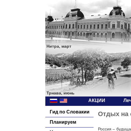
Нитра, март
Трнава, июнь
АКЦИИ
Ле
Гид по Словакии
Отдых на 
Планируем
Россия – будуща