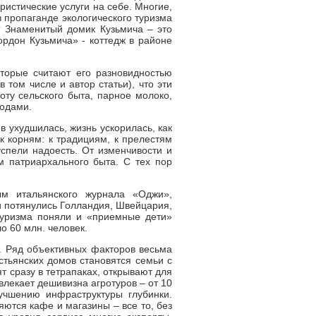
уристические услуги на себе. Многие,
в пропаганде экологического туризма
? Знаменитый домик Кузьмича – это
рдон Кузьмича» - коттедж в районе
оторые считают его разновидностью
 том числе и автор статьи), что эти
оту сельского быта, парное молоко,
годами.
в ухудшилась, жизнь ускорилась, как
к корням: к традициям, к прелестям
успели надоесть. От изменчивости и
м патриархального быта. С тех пор
ым итальянского журнала «Оджи»,
и потянулись Голландия, Швейцария,
 туризма поняли и «приемные дети»
о 60 млн. человек.
а. Ряд объективных факторов весьма
стьянских домов становятся семьи с
т сразу в тетрапаках, открывают для
влекает дешивизна агротуров – от 10
лучшению инфраструктуры глубинки.
ются кафе и магазины – все то, без