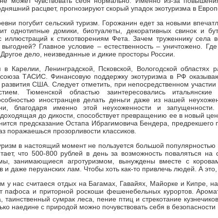
 не может чувствовать себя нормально. Именно из-за повышени
одняшний расцвет, прогнозируют скорый упадок экотуризма в Европ
евни погубит сельский туризм. Горожанин едет за новыми впечатл
дит однотипные домики, биотуалеты, декоративных свинок и б
с иллюстраций к стихотворениям Фета. Зачем труженнику села в
 выгодней? Главное условие – естественность – уничтожено. Где
Другое дело, неизведанные и дикие просторы России.
 в Карелии, Ленинградской, Псковской, Вологодской областях 
союза ТАСИС. Финансовую поддержку экотуризма в РФ оказываю
развития США. Следует отметить, при непосредственном участии
стием. Тюменской областью заинтересовались итальянские
особностью иностранцев делать деньги даже из нашей неухожен
ни, благодаря именно этой неухоженности и запущенности. Е
 доходящая до дикости, способствует превращению ее в новый цент
нится предсказание Остапа Ибрагимовича Бендера, предрекшего 
аз поражаешься прозорливости классиков.
уризм в настоящий момент не пользуется большой популярностью
ает, что 500-800 рублей в день за возможность поваляться на
ы, занимающиеся агротуризмом, вынуждены вместе с коровам
в и даже перуанских лам. Чтобы хоть как-то привлечь людей. А это,
 у нас считаеся отдых на Багамах, Гавайях, Майорке и Кипре, на 
от пафоса и приторной роскоши фешенебельных курортов. Арома
, таинственный сумрак леса, пение птиц и стрекотание кузнечико
лько наедине с природой можно почувствовать себя в безопасности