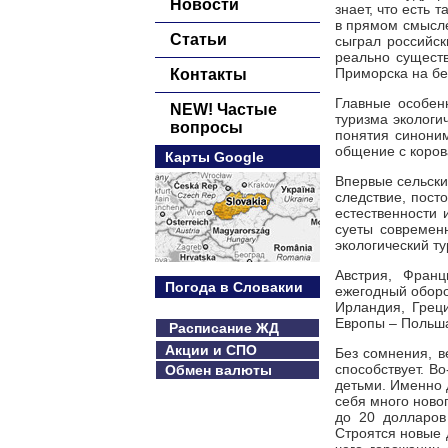
Новости
знает, что есть 
в прямом смысле
Статьи
сыграл российск
реально существ
Приморска на бе
Контакты
Главные особенн
NEW! Частые
туризма экологи
вопросы
понятия синоним
общение с корова
Карты Google
Впервые сельский
следствие, пост
естественности 
суеты современ
экологический т
Австрия, Франц
Погода в Словакии
ежегодный оборо
Ирландия, Греци
Европы – Польша,
Расписание ЖД
Акции и СПО
Без сомнения, в
способствует. В
Обмен валюты
детьми. Именно д
себя много новог
до 20 долларов 
Строятся новые 