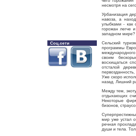
чего горожанин
несмотря на сег
Урбанизация дер
навоза, а нахо
улыбками - как 
горожан легче и
западном мире? 
Сельский туризм
Соц.сети
программы Евро
международного 
своим бескоры
восхищаться сп
отсталой дерев
первозданность,
Уже скоро испол
назад. Лишний р
Между тем, экот
отдыхающих счит
Некоторые фирм
бизонов, страусо
Суперпрестижным
мир уже устал 
речная прохлада
души и тела. То