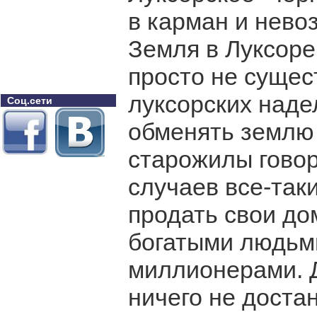
в карман и нево
Земля в Луксоре
просто не сущес
луксорских наде
Соц.сети
обменять землю 
старожилы говор
случаев все-таки
продать свои до
богатыми людьми
миллионерами. Д
ничего не достан