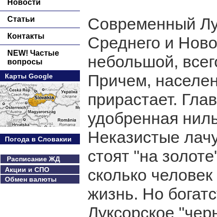
Новости
Современный Лук
Статьи
Контакты
Среднего и Ново
NEW! Частые
небольшой, всег
вопросы
Причем, населен
Карты Google
прирастает. Глав
удобренная нил
Неказистые лачу
Погода в Словакии
стоят "на золоте
Расписание ЖД
Акции и СПО
сколько человек
Обмен валюты
жизнь. Но богатс
Луксорское "чер