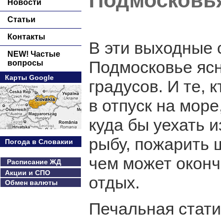
Подмосковь
Новости
Статьи
Контакты
В эти выходные 
NEW! Частые
Подмосковье ясн
вопросы
Карты Google
градусов. И те, 
в отпуск на море
куда бы уехать и
рыбу, пожарить 
Погода в Словакии
чем может оконч
Расписание ЖД
Акции и СПО
отдых.
Обмен валюты
Печальная стат