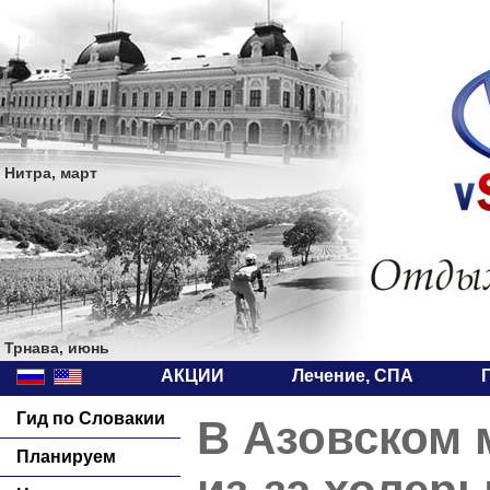
Нитра, март
Трнава, июнь
АКЦИИ
Лечение, СПА
Гид по Словакии
В Азовском 
Планируем