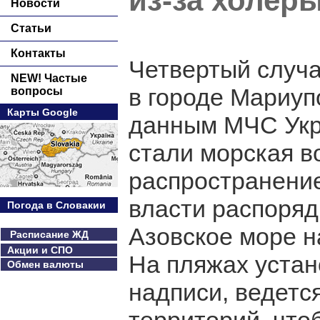
из-за холер
Новости
Статьи
Контакты
Четвертый случ
NEW! Частые
в городе Мариуп
вопросы
Карты Google
данным МЧС Укр
стали морская во
распространени
власти распоряд
Погода в Словакии
Азовское море н
Расписание ЖД
Акции и СПО
На пляжах уста
Обмен валюты
надписи, ведетс