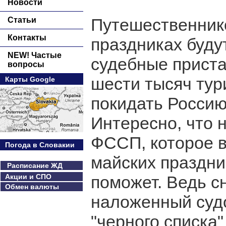
Новости
Путешественнико
Статьи
Контакты
праздниках буду
NEW! Частые
судебные приста
вопросы
шести тысяч тур
Карты Google
покидать Россию
Интересно, что 
ФССП, которое в
Погода в Словакии
майских праздни
Расписание ЖД
Акции и СПО
поможет. Ведь сн
Обмен валюты
наложенный судо
"черного списка"