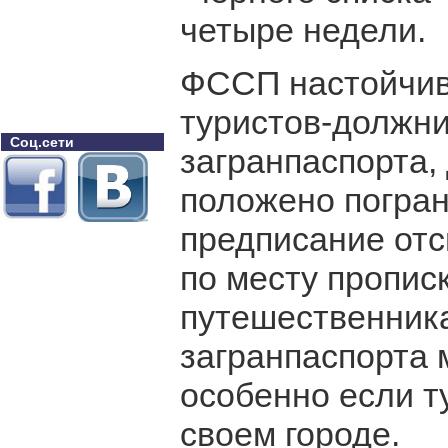
четыре недели.
ФССП настойчиво
туристов-должни
Соц.сети
загранпаспорта,
положено погран
предписание от
по месту пропис
путешественника
загранпаспорта 
особенно если т
своем городе.