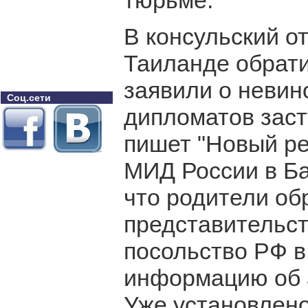
тюрьме.
В консульский о
Таиланде обрати
заявили о невин
Соц.сети
дипломатов заст
пишет "Новый ре
МИД России в Ба
что родители об
представительс
посольство РФ в
информацию об а
Уже установлено