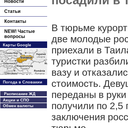
посадили в 
Новости
Статьи
Контакты
В тюрьме курорт
NEW! Частые
две молодые рос
вопросы
Карты Google
приехали в Таила
туристки разбил
вазу и отказали
стоимость. Деву
Погода в Словакии
переданы в руки
Расписание ЖД
Акции и СПО
получили по 2,5
Обмен валюты
заключения росс