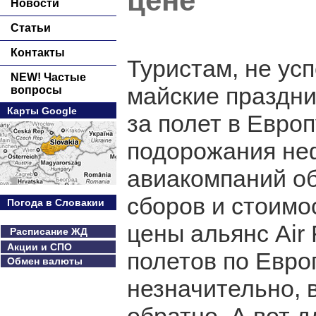
цене
Новости
Статьи
Контакты
Туристам, не ус
NEW! Частые
майские праздни
вопросы
Карты Google
за полет в Европ
подорожания неф
авиакомпаний о
сборов и стоимо
Погода в Словакии
цены альянс Air
Расписание ЖД
Акции и СПО
полетов по Евро
Обмен валюты
незначительно, в