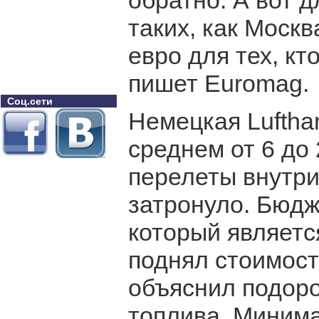
обратно. А вот 
таких, как Москв
евро для тех, кт
пишет Euromag.
Соц.сети
Немецкая Luftha
среднем от 6 до 
перелеты внутри
затронуло. Бюдж
который являетс
поднял стоимост
объяснил подор
топлива. Миним