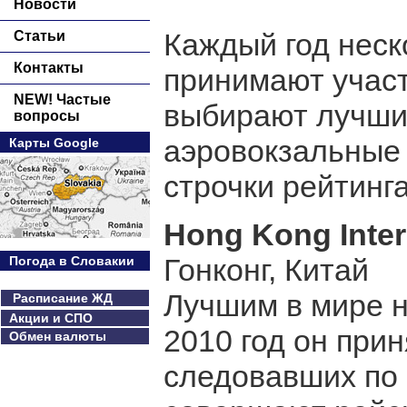
Новости
Каждый год нес
Статьи
Контакты
принимают участ
NEW! Частые
выбирают лучший
вопросы
аэровокзальные
Карты Google
строчки рейтинга
Hong Kong Intern
Гонконг, Китай
Погода в Словакии
Лучшим в мире н
Расписание ЖД
Акции и СПО
2010 год он при
Обмен валюты
следовавших по 