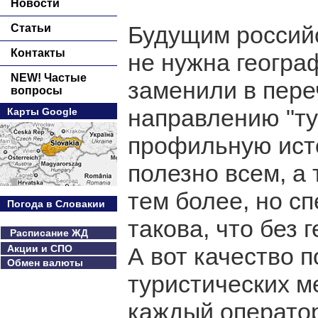
Новости
Будущим российс
Статьи
Контакты
не нужна геогра
NEW! Частые
заменили в пере
вопросы
направлению "т
Карты Google
профильную исто
полезно всем, а 
тем более, но с
Погода в Словакии
такова, что без
Расписание ЖД
Акции и СПО
А вот качество п
Обмен валюты
туристических м
каждый оператор