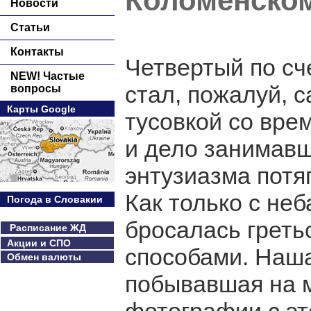
Коломенско
Новости
Статьи
Контакты
Четвертый по сч
NEW! Частые
стал, пожалуй, 
вопросы
Карты Google
тусовкой со вре
и дело занимавш
энтузиазма потя
Как только с неб
Погода в Словакии
бросалась грет
Расписание ЖД
Акции и СПО
способами. Наш
Обмен валюты
побывавшая на м