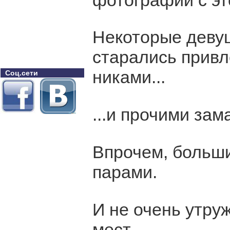
фотографии с эт
Некоторые деву
старались привл
никами...
Соц.сети
...и прочими за
Впрочем, больши
парами.
И не очень утру
мест.