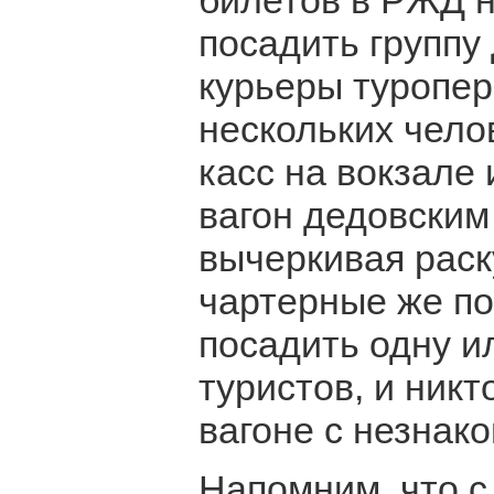
билетов в РЖД н
посадить группу 
курьеры туропер
нескольких чело
касс на вокзале 
вагон дедовским
вычеркивая раск
чартерные же по
посадить одну и
туристов, и никт
вагоне с незнак
Напомним, что с