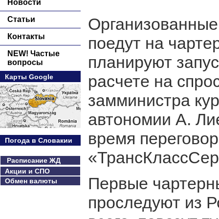
Новости
Организованные 
Статьи
Контакты
поедут на чарте
NEW! Частые
планируют запус
вопросы
расчете на спро
Карты Google
замминистра кур
автономии А. Ли
время переговор
Погода в Словакии
«ТрансКлассСер
Расписание ЖД
Акции и СПО
Первые чартерны
Обмен валюты
проследуют из Р