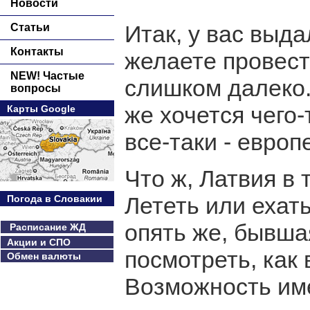
Новости
Итак, у вас выда
Статьи
Контакты
желаете провести
NEW! Частые
слишком далеко.
вопросы
же хочется чего
Карты Google
все-таки - европе
Что ж, Латвия в 
Лететь или ехат
Погода в Словакии
опять же, бывша
Расписание ЖД
Акции и СПО
посмотреть, как
Обмен валюты
Возможность им