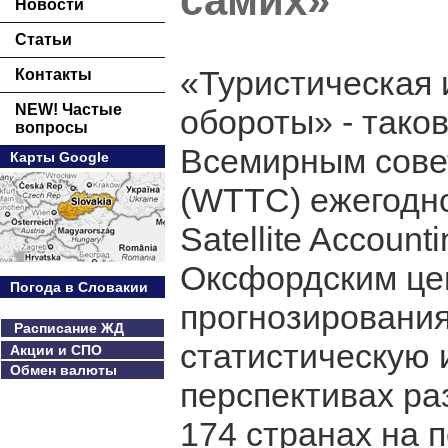
самих»
Новости
Статьи
«Туристическая 
Контакты
NEW! Частые
обороты» - тако
вопросы
Всемирным сове
Карты Google
(WTTC) ежегодно
Satellite Accoun
Оксфордским це
Погода в Словакии
прогнозирования
Расписание ЖД
статистическую
Акции и СПО
Обмен валюты
перспективах ра
174 странах на п