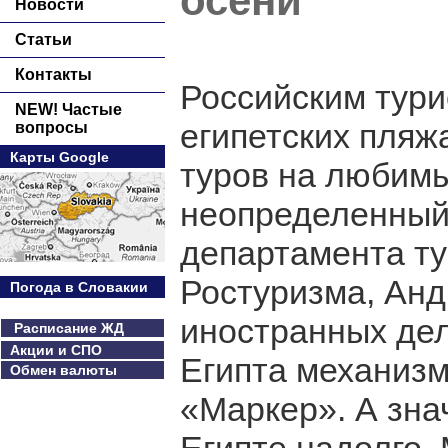
осени
Новости
Статьи
Контакты
Российским тури
NEW! Частые
египетских пляжа
вопросы
Карты Google
туров на любимы
неопределенный 
департамента ту
Ростуризма, Анд
Погода в Словакии
иностранных дел
Расписание ЖД
Акции и СПО
Египта механизм
Обмен валюты
«Маркер». А зна