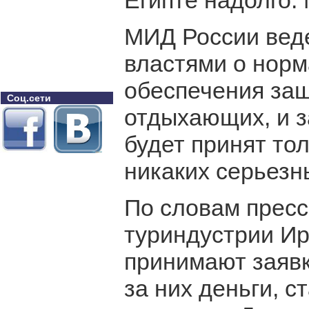
Египте надолго.
МИД России веде
властями о нор
обеспечения защ
Соц.сети
отдыхающих, и з
будет принят то
никаких серьезн
По словам пресс
туриндустрии И
принимают заявки
за них деньги, с