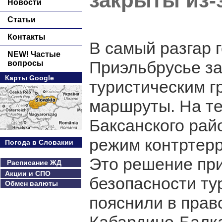
закрыты из-
Новости
Статьи
Контакты
В самый разгар 
NEW! Частые
Приэльбрусье за
вопросы
Карты Google
туристическим г
маршруты. На те
Баксанского рай
режим контртерр
Погода в Словакии
Это решение при
Расписание ЖД
Акции и СПО
безопасности ту
Обмен валюты
пояснили в прав