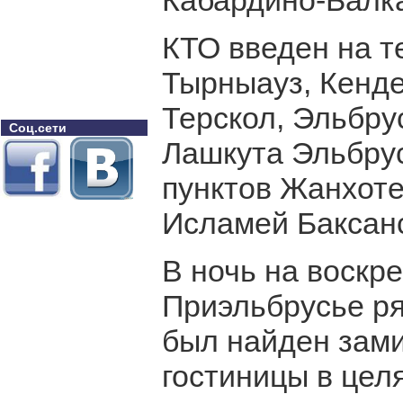
Кабардино-Балк
КТО введен на т
Тырныауз, Кенде
Терскол, Эльбру
Соц.сети
Лашкута Эльбрус
пунктов Жанхоте
Исламей Баксанс
В ночь на воскре
Приэльбрусье р
был найден зам
гостиницы в цел