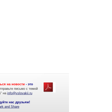
ься на новости
- это
тправьте письмо с темой
а" на
info@vslovakii.ru
уйте нас друзьям!