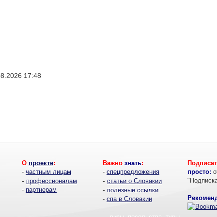
08.2026 17:48
О
проекте
:
Важно
знать
:
Подписат
-
частным лицам
-
спецпредложения
просто:
о
-
-
"Подписк
профессионалам
статьи о Словакии
-
партнерам
-
полезные ссылки
Рекоменд
-
спа в Словакии
- визы, посольства, туры