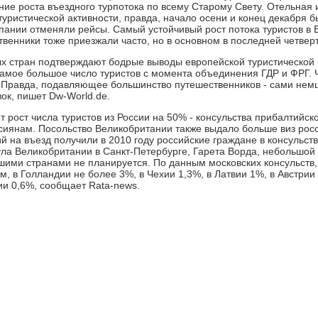
ние роста въездного турпотока по всему Старому Свету. Отельная
туристической активности, правда, начало осени и конец декабря б
пании отменяли рейсы. Самый устойчивый рост потока туристов в 
венники тоже приезжали часто, но в основном в последней четверт
х стран подтверждают бодрые выводы европейской туристической 
амое большое число туристов с момента объединения ГДР и ФРГ. Ч
 Правда, подавляющее большинство путешественников - сами немц
ок, пишет Dw-World.de.
 рост числа туристов из России на 50% - консульства прибалтийск
ссиянам. Посольство Великобритании также выдало больше виз рос
 на въезд получили в 2010 году российские граждане в консульств
ла Великобритании в Санкт-Петербурге, Гарета Ворда, небольшой
ими странами не планируется. По данным московских консульств, 
м, в Голландии не более 3%, в Чехии 1,3%, в Латвии 1%, в Австрии
ии 0,6%, сообщает Rаtа-news.