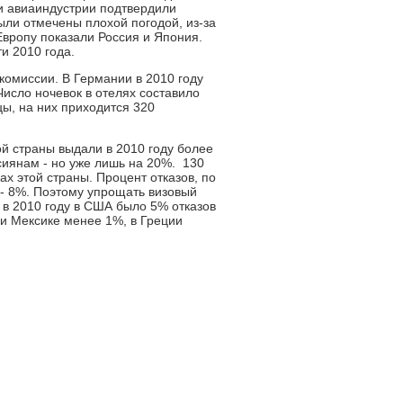
 и авиаиндустрии подтвердили
ыли отмечены плохой погодой, из-за
Европу показали Россия и Япония.
и 2010 года.
комиссии. В Германии в 2010 году
исло ночевок в отелях составило
ы, на них приходится 320
ой страны выдали в 2010 году более
сиянам - но уже лишь на 20%. 130
ах этой страны. Процент отказов, по
 - 8%. Поэтому упрощать визовый
в 2010 году в США было 5% отказов
 и Мексике менее 1%, в Греции