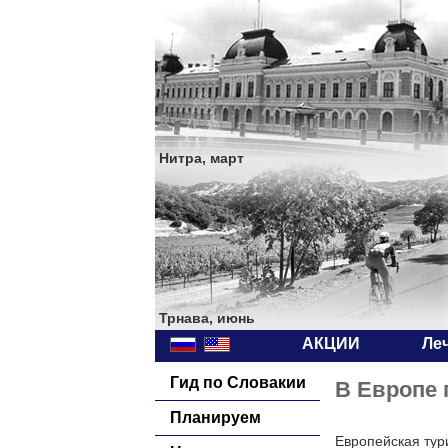
Нитра, март
Трнава, июнь
АКЦИИ
Ле
Гид по Словакии
В Европе 
Планируем
Европейская тур