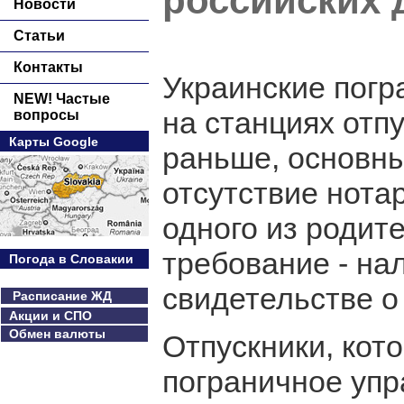
российских 
Новости
Статьи
Контакты
Украинские пог
NEW! Частые
на станциях отпу
вопросы
Карты Google
раньше, основн
отсутствие нота
одного из родит
требование - на
Погода в Словакии
свидетельстве о
Расписание ЖД
Акции и СПО
Обмен валюты
Отпускники, кот
пограничное упр