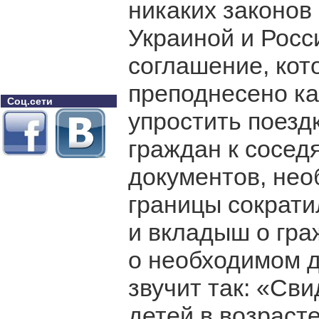
никаких законов
Украиной и Росс
соглашение, кот
преподнесено ка
Соц.сети
упростить поезд
граждан к сосед
документов, нео
границы сократил
и вкладыш о гр
о необходимом д
звучит так: «Св
детей в возрасте