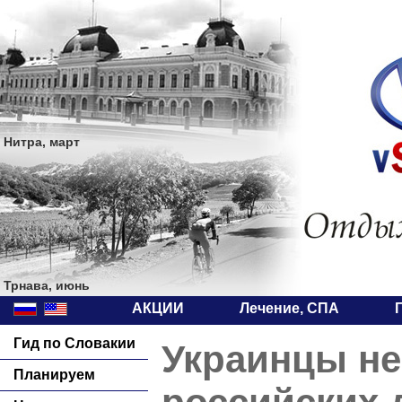
Нитра, март
Трнава, июнь
АКЦИИ
Лечение, СПА
Гид по Словакии
Украинцы не
Планируем