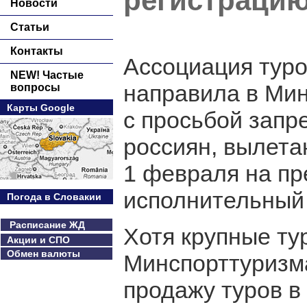
регистрацию
Новости
Статьи
Контакты
Ассоциация туро
NEW! Частые
направила в Ми
вопросы
Карты Google
с просьбой запр
россиян, вылета
1 февраля на п
исполнительный
Погода в Словакии
Расписание ЖД
Хотя крупные ту
Акции и СПО
Обмен валюты
Минспорттуризм
продажу туров в