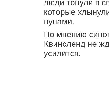
люди тонули в с
которые хлынули
цунами.
По мнению синоп
Квинсленд не жд
усилится.