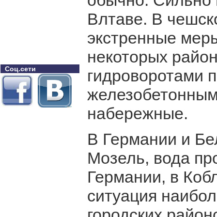
обычно. Сильно 
Влтаве. В чешск
экстренные мер
некоторых район
Соц.сети
гидроворотами п
железобетонным
набережные.
В Германии и Бе
Мозель, вода пр
Германии, в Коб
ситуация наибол
городских район