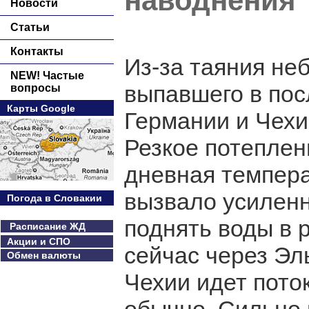
наводнения
Новости
Статьи
Контакты
Из-за таяния не
NEW! Частые
выпавшего в пос
вопросы
Карты Google
Германии и Чехи
Резкое потеплен
дневная темпера
вызвало усиленн
Погода в Словакии
поднять воды в 
Расписание ЖД
Акции и СПО
сейчас через Эл
Обмен валюты
Чехии идет пото