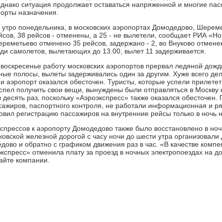
днако ситуация продолжает оставаться напряженной и многие пасс
порты назначения.
 утро понедельника, в московских аэропортах Домодедово, Шерем
йсов, 38 рейсов - отменены, а 25 - не вылетели, сообщает РИА «Но
ереметьево отменено 35 рейсов, задержано - 2, во Внуково отменен
ди самолетов, вылетающих до 13.00, вылет 11 задерживается.
 воскресенье работу московских аэропортов прервал ледяной дождь
ные полосы, вылеты задерживались один за другим. Хуже всего дел
и аэропорт оказался обесточен. Туристы, которые успели прилетет
 успел получить свои вещи, вынуждены были отправляться в Москву 
 десять раз, поскольку «Аэроэкспресс» также оказался обесточен.
сажиров, паспортного контроля, не работали информационная и ря
овил регистрацию пассажиров на внутренние рейсы только в ночь 
спрессов к аэропорту Домодедово также было восстановлено в ноч
ковской железной дорогой с часу ночи до шести утра организовали
дово и обратно с графиком движения раз в час. «В качестве комп
кспресс» отменила плату за проезд в ночных электропоездах на 
айте компании.