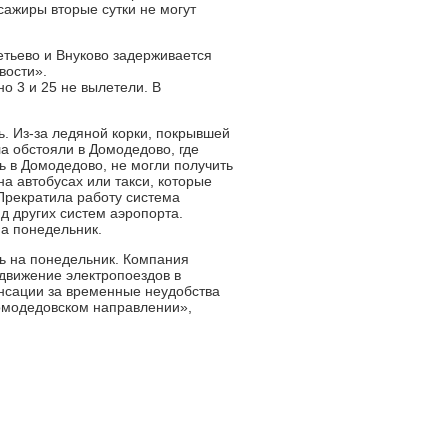
ажиры вторые сутки не могут
етьево и Внуково задерживается
вости».
о 3 и 25 не вылетели. В
. Из-за ледяной корки, покрывшей
а обстояли в Домодедово, где
ь в Домодедово, не могли получить
на автобусах или такси, которые
 Прекратила работу система
д других систем аэропорта.
на понедельник.
ь на понедельник. Компания
 движение электропоездов в
енсации за временные неудобства
домодедовском направлении»,