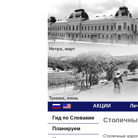
Нитра, март
Трнава, июнь
АКЦИИ
Ле
Гид по Словакии
Столичны
Планируем
Столичные аэро