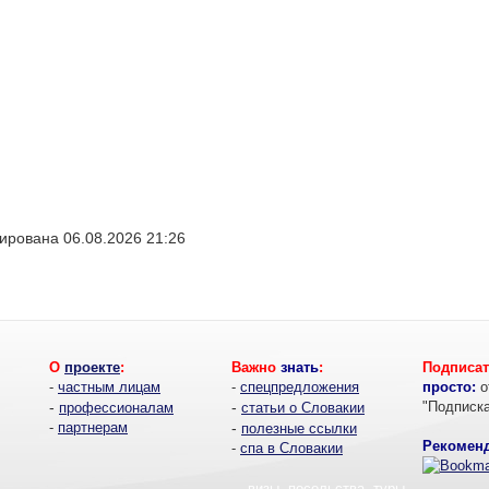
ирована 06.08.2026 21:26
О
проекте
:
Важно
знать
:
Подписат
-
частным лицам
-
спецпредложения
просто:
о
-
-
"Подписк
профессионалам
статьи о Словакии
-
партнерам
-
полезные ссылки
Рекоменд
-
спа в Словакии
- визы, посольства, туры