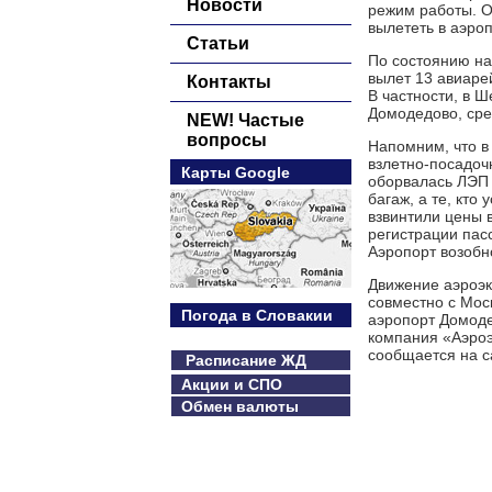
Новости
режим работы. О
вылететь в аэро
Статьи
По состоянию на
вылет 13 авиаре
Контакты
В частности, в Ш
Домодедово, сре
NEW! Частые
вопросы
Напомним, что в
взлетно-посадоч
Карты Google
оборвалась ЛЭП 
багаж, а те, кто
взвинтили цены в
регистрации пас
Аэропорт возобн
Движение аэроэк
совместно с Мос
Погода в Словакии
аэропорт Домоде
компания «Аэроэ
сообщается на с
Расписание ЖД
Акции и СПО
Обмен валюты