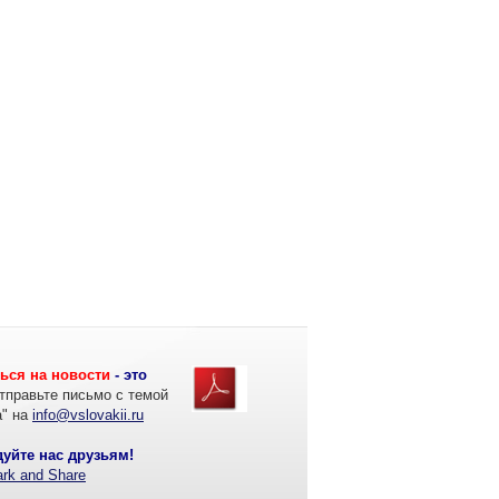
ься на новости
- это
тправьте письмо с темой
а" на
info@vslovakii.ru
уйте нас друзьям!