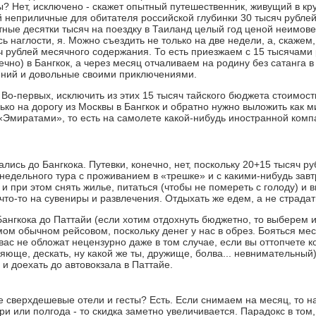
? Нет, исключено - скажет опытный путешественник, живущий в кр
неприличные для обитателя российской глубинки 30 тысяч рублей.
стные десятки тысяч на поездку в Таиланд целый год ценой неимове
ь наглости, я. Можно съездить не только на две недели, а, скажем,
яч рублей месячного содержания. То есть приезжаем с 15 тысячами
ечно) в Бангкок, а через месяц отчаливаем на родину без сатанга 
ений и довольные своими приключениями.
 Во-первых, исключить из этих 15 тысяч тайского бюджета стоимост
ько на дорогу из Москвы в Бангкок и обратно нужно выложить как м
ь «Эмиратами», то есть на самолете какой-нибудь иностранной ком
ались до Бангкока. Путевки, конечно, нет, поскольку 20+15 тысяч ру
недельного тура с проживанием в «трешке» и с какими-нибудь зав
и при этом снять жилье, питаться (чтобы не помереть с голоду) и 
что-то на сувениры и развлечения. Отдыхать же едем, а не страдат
з Бангкока до Паттайи (если хотим отдохнуть бюджетно, то выберем
мом обычном рейсовом, поскольку денег у нас в обрез. Бояться мес
вас не обложат нецензурно даже в том случае, если вы оттопчете к
юще, дескать, ну какой же ты, дружище, болва... невнимательный).
 и доехать до автовокзала в Паттайе.
йе сверхдешевые отели и гесты? Есть. Если снимаем на месяц, то 
три или полгода - то скидка заметно увеличивается. Парадокс в том