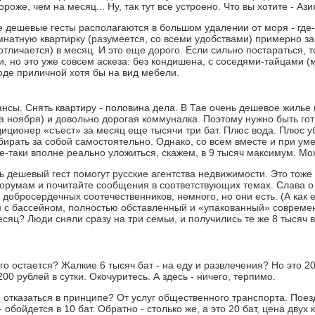
оже, чем на месяц... Ну, так тут все устроено. Что вы хотите - Азия
ые дешевые гесты располагаются в большом удалении от моря - где
натную квартирку (разумеется, со всеми удобствами) примерно за 
отличается) в месяц. И это еще дорого. Если сильно постараться, 
и, но это уже совсем аскеза: без кондишена, с соседями-тайцами (
оде приличной хотя бы на вид мебели.
ансы. Снять квартиру - половина дела. В Тае очень дешевое жилье 
а ноября) и довольно дорогая коммуналка. Поэтому нужно быть гот
иционер «съест» за месяц еще тысячи три бат. Плюс вода. Плюс убо
ибирать за собой самостоятельно. Однако, со всем вместе и при у
се-таки вполне реально уложиться, скажем, в 9 тысяч максимум. Мо
ть дешевый гест помогут русские агентства недвижимости. Это тоже
орумам и почитайте сообщения в соответствующих темах. Слава 
х добросердечных соотечественников, немного, но они есть. (А как
 с бассейном, полностью обставленный и «упакованный» современ
есяц? Люди сняли сразу на три семьи, и получились те же 8 тысяч в
го остается? Жалкие 6 тысяч бат - на еду и развлечения? Но это 2
200 рублей в сутки. Окочуритесь. А здесь - ничего, терпимо.
 отказаться в принципе? От услуг общественного транспорта. Поездк
 обойдется в 10 бат. Обратно - столько же, а это 20 бат, цена дв