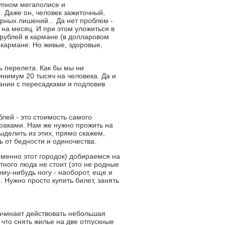
упном мегаполисе и
 Даже он, человек зажиточный,
рных лишений... Да нет проблем -
 на месяц. И при этом уложиться в
 рублей в кармане (в долларовом
в кармане. Но живые, здоровые,
ь перелета. Как бы мы ни
инимум 20 тысяч на человека. Да и
пании с пересадками и подловив
блей - это стоимость самого
траками. Нам же нужно прожить на
выделить из этих, прямо скажем,
ь от бедности и одиночества.
 именно этот городок) добираемся на
тного люда не стоит (это не родные
ому-нибудь ногу - наоборот, еще и
 Нужно просто купить билет, занять
начинает действовать небольшая
, что снять жилье на две отпускные