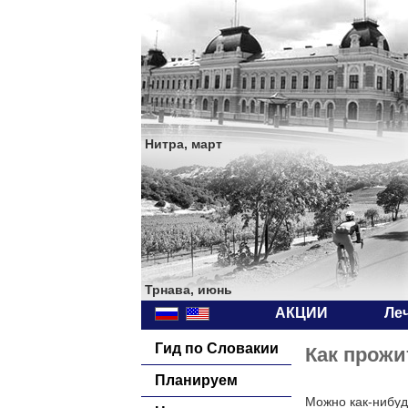
Нитра, март
Трнава, июнь
АКЦИИ
Ле
Гид по Словакии
Как прожи
Планируем
Можно как-нибуд