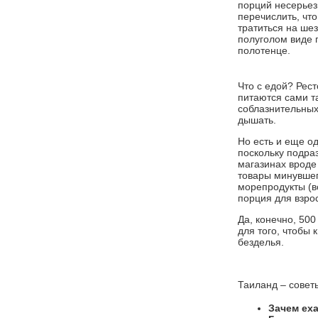
порций несерьезн
перечислить, чт
тратиться на шез
полуголом виде 
полотенце.
Что с едой? Рес
питаются сами та
соблазнительных
дышать.
Но есть и еще о
поскольку подра
магазинах вроде
товары минувшег
морепродукты (в
порция для взрос
Да, конечно, 500
для того, чтобы
безделья.
Таиланд – совет
Зачем ех