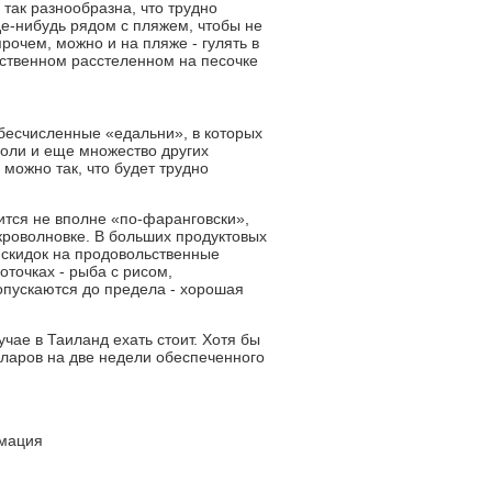
 так разнообразна, что трудно
де-нибудь рядом с пляжем, чтобы не
прочем, можно и на пляже - гулять в
бственном расстеленном на песочке
 бесчисленные «едальни», в которых
 соли и еще множество других
можно так, что будет трудно
ится не вполне «по-фаранговски»,
кроволновке. В больших продуктовых
а скидок на продовольственные
оточках - рыба с рисом,
опускаются до предела - хорошая
учае в Таиланд ехать стоит. Хотя бы
лларов на две недели обеспеченного
рмация