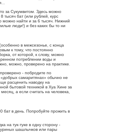
...
-то за Сукумвитом. Здесь можно
8 тысяч бат (или рублей, курс
то можно найти и за 6 тысяч. Нижний
милые люди!) и без каких бы то ни
(особенно в межсезонье, с конца
овым к тому, что постоянно
рка, от которой, к слову, можно
меренном потреблении воды и
жно, можно, проверено на практике.
 проверено - побродите по
о «добрых самаритянах» обычно не
 еще расценить наводку на
ной бытовой техникой в Хуа Хине за
 месяц, а если считать на человека,
00 бат в день. Попробуйте прожить в
а на тук-туке в одну сторону -
ух куриных шашлычков или пары