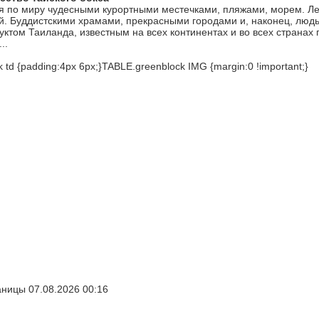
я по миру чудесными курортными местечками, пляжами, морем. Л
. Буддистскими храмами, прекрасными городами и, наконец, люд
уктом Таиланда, известным на всех континентах и во всех странах 
..
 td {padding:4px 6px;}TABLE.greenblock IMG {margin:0 !important;}
ницы 07.08.2026 00:16