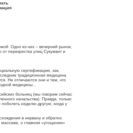
лать
мация
мой. Одно из них – вечерний рынок,
 от перекрестка улиц Сукумвит и
циальную сертификацию, как,
Последние традиционная медицина
ся. Не отличаются они и тем, что
одной медицины...
сийских больниц (мы говорим сейчас
енного начальства). Правда, только
е поболеть неделю-другую, когда у
схождения в нирвану и обратно.
 массаже, о главном «угощении»