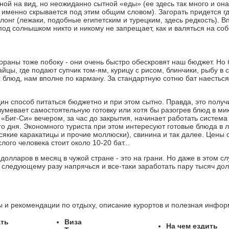
ой на вид, но неожиданно сытной «еды» (ее здесь так много и она
о именно скрывается под этим общим словом). Загорать придется г
лонг (лежаки, подобные египетским и турецким, здесь редкость). В
под солнышком никто и никому не запрещает, как и валяться на со
тораны тоже побоку - они очень быстро обескровят наш бюджет. Но
йцы, где подают супчик том-ям, курицу с рисом, блинчики, рыбу в
 блюд, нам вполне по карману. За стандартную сотню бат наесться 
дин способ питаться бюджетно и при этом сытно. Правда, это получ
зумевает самостоятельную готовку или хотя бы разогрев блюд в ми
 «Биг-Си» вечером, за час до закрытия, начинает работать систем
о дня. Экономного туриста при этом интересуют готовые блюда в л
сякие каракатицы и прочие моллюски), свинина и так далее. Цены 
лого человека стоит около 10-20 бат...
 долларов в месяц в чужой стране - это на грани. Но даже в этом сл
 к следующему разу напрячься и все-таки заработать пару тысяч до
ы и рекомендации по отдыху, описание курортов и полезная инфо
ать
Виза
На чем ездить