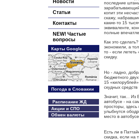
Новости
последние штаны
зарабатывающий 
Статьи
копит эти несча
скажу, набравшис
какие-то 15 тыс
Контакты
эквиваленте, кон
полные впечатл
NEW! Частые
вопросы
Как это сделать?
экономили, а тол
Карты Google
то - если летет
скидку.
Но - ладно, добр
бюджетного двух
15 «килорублей» 
скудных средств 
Погода в Словакии
Значит, так... И
автобусе - на са
Расписание ЖД
просторы, здесь 
Акции и СПО
улыбнутся ободря
Обмен валюты
место в автобусе
Есть ли в Патта
скидка, если на 