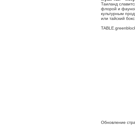
Таиланд славитс
флорой и фауной
культурным прод
или тайский бокс.
TABLE.greenblock
Обновление стра