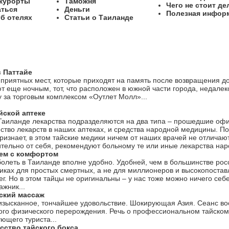
 курорты
Таможня
Чего не стоит де
аться
Деньги
Полезная инфор
б отелях
Статьи о Таиланде
 Паттайе
 приятных мест, которые приходят на память после возвращения до
т еще ночным, тот, что расположен в южной части города, недалеко
у за торговым комплексом «Оутлет Молл»...
йской аптеке
аиланде лекарства подразделяются на два типа – прошедшие офи
ство лекарств в наших аптеках, и средства народной медицины. 
ризнает, в этом тайские медики ничем от наших врачей не отличают
ительно от себя, рекомендуют больному те или иные лекарства нар
еем с комфортом
болеть в Таиланде вполне удобно. Удобней, чем в большинстве рос
иках для простых смертных, а не для миллионеров и высокопоставл
г. Но в этом тайцы не оригинальны – у нас тоже можно ничего себ
жник...
ский массаж
изысканное, тончайшее удовольствие. Шокирующая Азия. Сеанс во
о физического перерождения. Речь о профессиональном тайском
ющего туриста...
усство тайского бокса