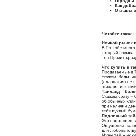
Города и
Как добр
Отзывы о
Читайте также:
Ночной рынок в
В Паттайе много
который называю
Теп Празит, сраз
Что купить в та
Продаваемые в Т
скажем, большин
(аллопатия) не п
втихаря, исключ
Таиланд – бол
Скажем сразу – 
об обычных клин
при наличии дене
тебя пухлый бума
Подлинный тай
Это настоящее, 
Ощущение полног
для любопытству
Муай тай – иск