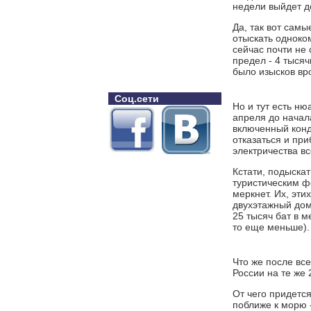
недели выйдет дор
Да, так вот сам
отыскать одноком
сейчас почти не 
предел - 4 тысяч
было изысков вр
Соц.сети
Но и тут есть ню
апреля до начал
включенный конд
отказаться и пр
электричества в
Кстати, подыска
туристическим ф
меркнет. Их, эти
двухэтажный дом
25 тысяч бат в м
то еще меньше).
Что же после все
России на те же 
От чего придется
поближе к морю -