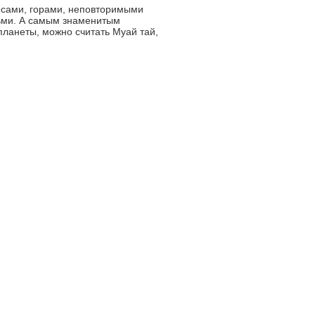
есами, горами, неповторимыми
ьми. А самым знаменитым
планеты, можно считать Муай тай,