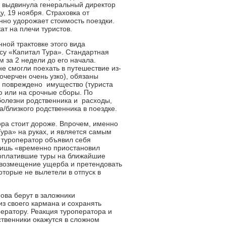
е выдвинула генеральный директор
, 19 ноября. Страховка от
нно удорожает стоимость поездки.
т на плечи туристов.
ной трактовке этого вида
су «Капитал Тура». Стандартная
м за 2 недели до его начала.
е смогли поехать в путешествие из-
 очерчен очень узко), обязаны
о повреждено имущество (туриста
ю или на срочные сборы. По
болезни родственника и расходы,
/близкого родственника в поездке.
ора стоит дороже. Впрочем, именно
Тура» на руках, и является самым
и туроператор объявил себя
лишь «временно приостановил
, оплатившие туры на ближайшие
на возмещение ущерба и претендовать
оторые не вылетели в отпуск в
ова берут в заложники
из своего кармана и сохранять
ператору. Реакция туроператора и
ственники окажутся в сложном