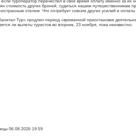
 если туроператор перечислил в свое время оплату именно за их 
иян стоимость других броней, судиться нашим путешественникам пр
иностранным отелем. Что потребует совсем других усилий и оплат
апитал Тур» продлил период «временной приостановки деятельнос
ятся ли вылеты туристов во вторник, 23 ноября, пока неизвестно.
ицы 06.08.2026 19:59