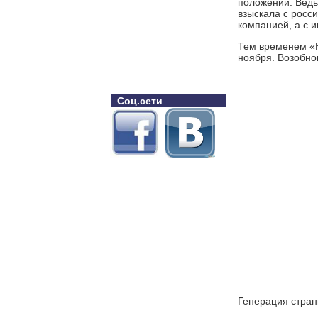
положении. Ведь
взыскала с росс
компанией, а с 
Тем временем «К
ноября. Возобнов
Соц.сети
Генерация стран