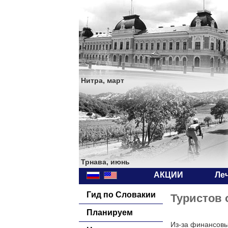
Нитра, март
Трнава, июнь
АКЦИИ
Ле
Гид по Словакии
Туристов 
Планируем
Из-за финансовы