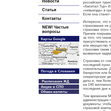
Новости
российских тури
«Капитал Тур» И
Статьи
«невыезда» в ср
Если она станет
Контакты
Интересно, что 
страхования не 
NEW! Частые
страховка этого 
вопросы
Причем покрывае
за того, что ока
Карты Google
присутствовать 
или имущество т
страховке также
вызванные задер
Страховка от «н
последний пункт,
сомнительным. Де
Погода в Словакии
банкротом или б
операторскую де
даты и, тем боле
Расписание ЖД
на 190 миллионо
Акции и СПО
последние дни и
Обмен валюты
Тем временем МИ
администрации г
документы, чтоб
страховой компа