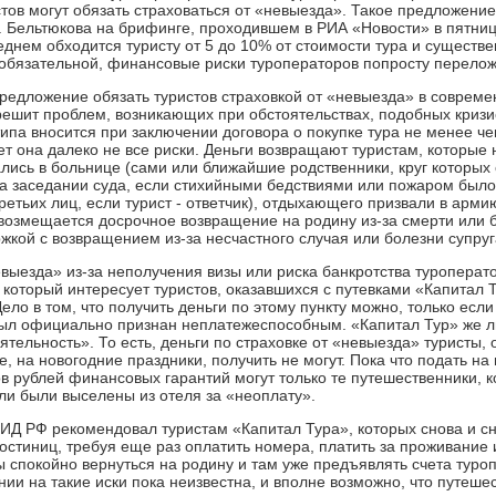
стов могут обязать страховаться от «невыезда». Такое предложени
. Бельтюкова на брифинге, проходившем в РИА «Новости» в пятницу
еднем обходится туристу от 5 до 10% от стоимости тура и существе
 обязательной, финансовые риски туроператоров попросту переложа
предложение обязать туристов страховкой от «невыезда» в современ
решит проблем, возникающих при обстоятельствах, подобных кризи
типа вносится при заключении договора о покупке тура не менее че
т она далеко не все риски. Деньги возвращают туристам, которые н
зались в больнице (сами или ближайшие родственники, круг которых
на заседании суда, если стихийными бедствиями или пожаром был
ретьих лиц, если турист - ответчик), отдыхающего призвали в арми
 возмещается досрочное возвращение на родину из-за смерти или 
жкой с возвращением из-за несчастного случая или болезни супруга
евыезда» из-за неполучения визы или риска банкротства туроперат
 который интересует туристов, оказавшихся с путевками «Капитал 
ло в том, что получить деньги по этому пункту можно, только есл
ыл официально признан неплатежеспособным. «Капитал Тур» же 
ятельность». То есть, деньги по страховке от «невыезда» туристы
е, на новогодние праздники, получить не могут. Пока что подать 
в рублей финансовых гарантий могут только те путешественники, к
ли были выселены из отеля за «неоплату».
Д РФ рекомендовал туристам «Капитал Тура», которых снова и сн
остиниц, требуя еще раз оплатить номера, платить за проживание 
ы спокойно вернуться на родину и там уже предъявлять счета туро
нии на такие иски пока неизвестна, и вполне возможно, что путеше