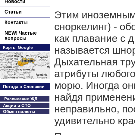
Новости
Этим иноземным 
Статьи
Контакты
сноркелинг) - об
NEW! Частые
как плавание с 
вопросы
называется шнор
Карты Google
Дыхательная тру
атрибуты любого
морю. Иногда он
Погода в Словакии
найдя применени
Расписание ЖД
Акции и СПО
неправильно, по
Обмен валюты
удивительно кра