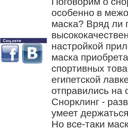
Поговорим о сно
особенно в межот
маска? Вряд ли 
высококачествен
Соц.сети
настройкой прил
маска приобрета
спортивных товар
египетской лавке
отправились на о
Снорклинг - разв
умеет держаться 
Но все-таки маск