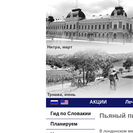
Нитра, март
Трнава, июнь
АКЦИИ
Ле
Гид по Словакии
Пьяный пи
Планируем
В лондонском ме