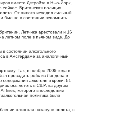
жиров вместо Детройта в Нью-Йорк,
о сейчас. Британская полиция
молета. От пилота исходил сильный
 и был не в состоянии вспомнить
британии. Летчика арестовали и 16
на летном поле в пьяном виде. До
ом в состоянии алкогольного
ейса в Амстердаме за аналогичный
тному. Так, в ноябре 2009 года в
 был проводить рейс из Лондона в
 содержания алкоголя в крови. 51-
пришлось лететь в США на другом
Airlines, которого впоследствии
тиалкогольная политика была
блении алкоголя накануне полета, с