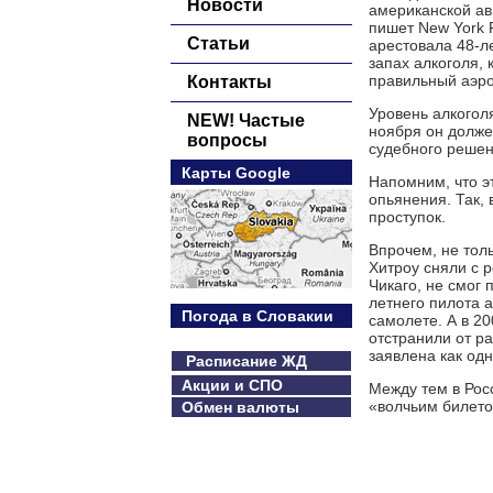
Новости
американской ав
пишет New York 
Статьи
арестовала 48-ле
запах алкоголя,
правильный аэро
Контакты
Уровень алкогол
NEW! Частые
ноября он долже
вопросы
судебного решен
Карты Google
Напомним, что эт
опьянения. Так, 
проступок.
Впрочем, не тол
Хитроу сняли с р
Чикаго, не смог
летнего пилота 
Погода в Словакии
самолете. А в 20
отстранили от р
заявлена как одн
Расписание ЖД
Акции и СПО
Между тем в Рос
«волчьим билето
Обмен валюты