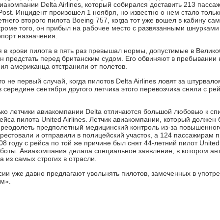
иакомпании Delta Airlines, который собирался доставить 213 пасса
Post. Инцидент произошел 1 ноября, но известно о нем стало тольк
тнего второго пилота Boeing 757, когда тот уже вошел в кабину са
 кроме того, он прибыл на рабочее место с развязанными шнурками
порт назначения.
я в крови пилота в пять раз превышал нормы, допустимые в Велико
н предстать перед британским судом. Его обвиняют в пребывании 
ия американца отстранили от полетов.
о не первый случай, когда пилотов Delta Airlines ловят за штурвал
в середине сентября другого летчика этого перевозчика сняли с р
ько летчики авиакомпании Delta отличаются большой любовью к спир
ейса пилота United Airlines. Летчик авиакомпании, который должен
 преодолеть предполетный медицинский контроль из-за повышенного
арестовали и отправили в полицейский участок, а 124 пассажирам 
08 году с рейса по той же причине был снят 44-летний пилот United 
аботы. Авиакомпания делала специальное заявление, в котором ан
а из самых строгих в отрасли.
сии уже давно предлагают увольнять пилотов, замеченных в употре
м».