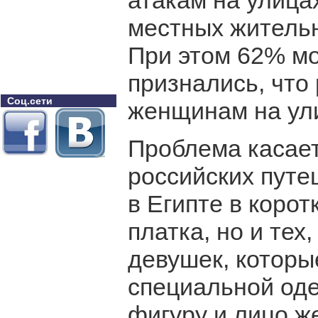
атакам на улица
местных жительн
При этом 62% мо
признались, что
Соц.сети
женщинам на ул
Проблема касает
российских путе
в Египте в корот
платка, но и тех
девушек, которые
специальной од
фигуру и лицо 