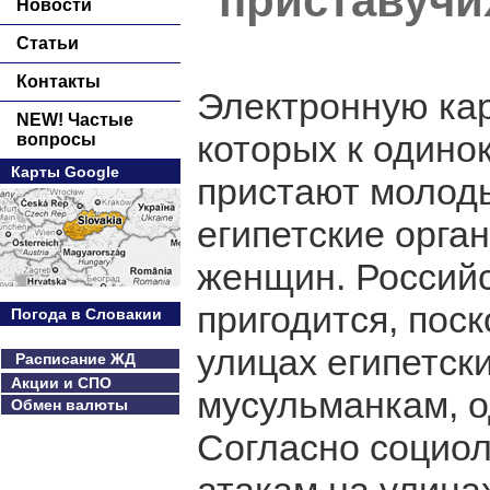
"приставучи
Новости
Статьи
Контакты
Электронную кар
NEW! Частые
которых к один
вопросы
Карты Google
пристают молод
египетские орг
женщин. Российс
пригодится, пос
Погода в Словакии
улицах египетск
Расписание ЖД
Акции и СПО
мусульманкам, о
Обмен валюты
Согласно социол