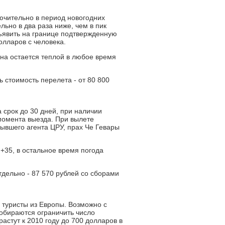
ючительно в период новогодних
ьно в два раза ниже, чем в пик
дъявить на границе подтвержденную
олларов с человека.
ана остается теплой в любое время
 стоимость перелета - от 80 800
 срок до 30 дней, при наличии
момента выезда. При вылете
бывшего агента ЦРУ, прах Че Гевары
 +35, в остальное время погода
тдельно - 87 570 рублей со сборами
м туристы из Европы. Возможно с
 собираются ограничить число
астут к 2010 году до 700 долларов в