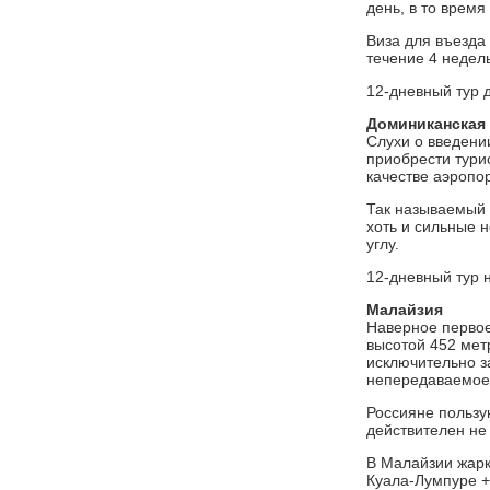
день, в то время
Виза для въезда 
течение 4 недель
12-дневный тур 
Доминиканская
Слухи о введени
приобрести тури
качестве аэропо
Так называемый 
хоть и сильные 
углу.
12-дневный тур н
Малайзия
Наверное первое
высотой 452 мет
исключительно з
непередаваемое 
Россияне пользу
действителен не
В Малайзии жарк
Куала-Лумпуре +