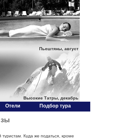
Пьештяны, август
Высокие Татры, декабрь
Отели
Подбор тура
изы
туристам. Куда же податься, кроме