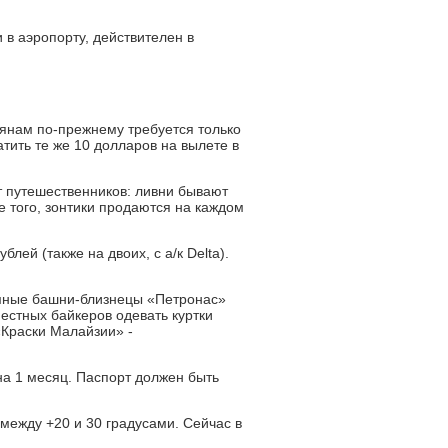
 в аэропорту, действителен в
иянам по-прежнему требуется только
тить те же 10 долларов на вылете в
т путешественников: ливни бывают
е того, зонтики продаются на каждом
лей (также на двоих, с а/к Delta).
ромные башни-близнецы «Петронас»
естных байкеров одевать куртки
«Краски Малайзии» -
на 1 месяц. Паспорт должен быть
между +20 и 30 градусами. Сейчас в