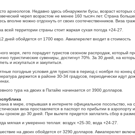
то археологов. Недавно здесь обнаружили бусы, возраст которых оц
веческий череп возрастом не менее 160 тысяч лет. Страна больше
десь вполне можно отдохнуть от своих соотечественников. Виза гра
а всей территории страны стоит жаркая сухая погода +24-27.
12 дней обойдется от 1700 евро. Авиаперелет входит в стоимость
ого моря, лето порадует туристов сезоном распродаж, который про
ично туристические сувениры, достигнут 70%. За 30 дней, на котор
еть и искупаться и закупиться.
тные погодные условия для туристов в период с ноября по конец 
ература держится в районе 30-34 градусов, периодически идут дож
инах.
евного тура на двоих в Патайю начинается от 3900 долларов.
еспублика
рана в мире, открывшая в интернете официальное посольство, на 
стическая виза проставляется в паспорт по прибытии в аэропорту и
ны сроком до 30 дней. При вылете придется заплатить сбор в разме
гда мягкая и умеренно теплая: воздух +25-30, вода +24-27.
шествие на двоих обойдется от 3290 долларов. Авиаперелет включе