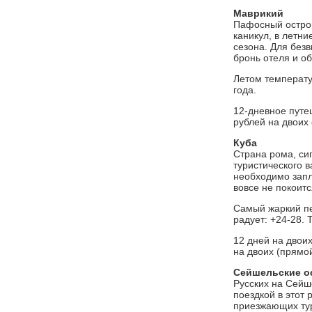
Маврикий
Пафосный остров
каникул, в летн
сезона. Для без
бронь отеля и об
Летом температу
года.
12-дневное путе
рублей на двоих
Куба
Страна рома, си
туристического 
необходимо запл
вовсе не покоитс
Самый жаркий пе
радует: +24-28. 
12 дней на двоих
на двоих (прямо
Сейшельские о
Русских на Сейше
поездкой в этот 
приезжающих тур