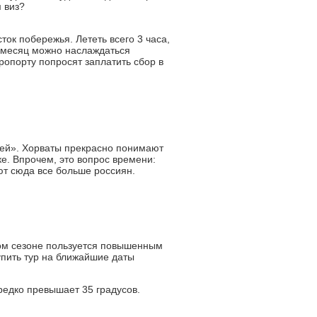
 виз?
ок побережья. Лететь всего 3 часа,
й месяц можно наслаждаться
ропорту попросят заплатить сбор в
цей». Хорваты прекрасно понимают
е. Впрочем, это вопрос времени:
ют сюда все больше россиян.
ом сезоне пользуется повышенным
упить тур на ближайшие даты
редко превышает 35 градусов.