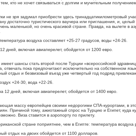
 тем, кто не хочет связываться с долгим и мучительным получением
тки не зря задумал приобрести здесь тринадцатикилометровый участ
рану достаточно туристического ваучера или приглашения, и, целы
чень маленькой, но очень красивой стране. Правда, на вылете в аэ
.
температура воздуха составляет +25-27 градусов, воды +24-26.
 12 дней, включая авиаперелет, обойдется от 1200 евро.
 имеет шансы стать второй после Турции «всероссийской здравни
да, отвечать пока предпочитают исключительно на собственном язык
ый отдых и безвизовый въезд уже четвертый год подряд привлека
оздух +24-30, вода +22-26.
а 12 дней, включая авиаперелет, обойдется от 1400 евро.
ающая массу европейцев своими недорогими СПА-курортами, в эт
сиян. Причиной тому, ажиотажный спрос на Турцию и Египет, куда к
зможно. Виза ставится в аэропорту по прилету.
фриканской стране поприятнее, чем в Египте: температура воздуха 
ый отдых на двоих обойдется от 1100 долларов.