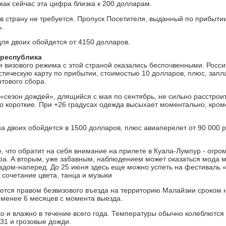
 как сейчас эта цифра близка к 200 долларам.
в страну не требуется. Пропуск Посетителя, выданный по прибытии
.
для двоих обойдется от 4150 долларов.
 республика
и визового режима с этой страной оказались беспочвенными. Росс
стическую карту по прибытии, стоимостью 10 долларов, плюс, запла
ртового сбора.
«сезон дождей», длящийся с мая по сентябрь, не сильно расстрои
но короткие. При +26 градусах одежда высыхает моментально, кром
а двоих обойдется в 1500 долларов, плюс авиаперелет от 90 000 руб
, что обратит на себя внимание на прилете в Куала-Лумпур - ог
ра. А вторым, уже забавным, наблюдением может оказаться мода м
адом-наперед. До 25 июня здесь еще можно успеть на фестиваль 
сочетание цвета, танца и музыки
ются правом безвизового въезда на территорию Малайзии сроком 
 менее 6 месяцев с момента выезда.
о и влажно в течение всего года. Температуры обычно колеблются 
31 и грозовые дожди.