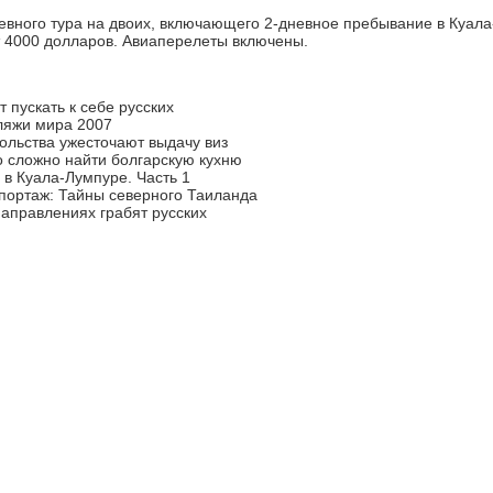
евного тура на двоих, включающего 2-дневное пребывание в Куал
т 4000 долларов. Авиаперелеты включены.
 пускать к себе русских
ляжи мира 2007
ольства ужесточают выдачу виз
о сложно найти болгарскую кухню
 в Куала-Лумпуре. Часть 1
портаж: Тайны северного Таиланда
аправлениях грабят русских