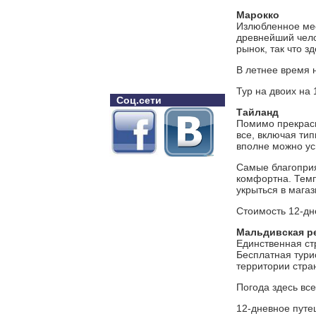
Марокко
Излюбленное мес
древнейший чело
рынок, так что з
В летнее время н
Тур на двоих на 
Соц.сети
Тайланд
Помимо прекрасн
все, включая тип
вполне можно усп
Самые благоприя
комфортна. Темп
укрыться в магаз
Стоимость 12-дн
Мальдивская р
Единственная ст
Бесплатная тури
территории стра
Погода здесь все
12-дневное путе