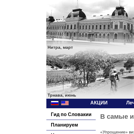
Нитра, март
Трнава, июнь
АКЦИИ
Ле
Гид по Словакии
В самые и
Планируем
«Упрощение» виз