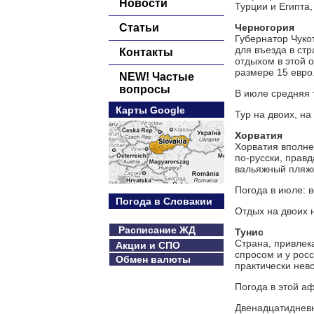
Новости
Турции и Египта,
Статьи
Черногория
Губернатор Чуко
для въезда в ст
Контакты
отдыхом в этой о
размере 15 евро
NEW! Частые
вопросы
В июле средняя 
Карты Google
Тур на двоих, на
Хорватия
Хорватия вполне
по-русски, прав
вальяжный пляжн
Погода в июле: в
Погода в Словакии
Отдых на двоих н
Расписание ЖД
Тунис
Страна, привлек
Акции и СПО
спросом и у рос
Обмен валюты
практически нево
Погода в этой а
Двенадцатидневн