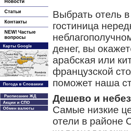
Новости
Выбрать отель в
Статьи
Контакты
гостиница неред
NEW! Частые
неблагополучном
вопросы
денег, вы окажет
Карты Google
арабская или ки
французской ст
поможет наша ст
Погода в Словакии
Дешево и небе
Расписание ЖД
Акции и СПО
Самые низкие ц
Обмен валюты
отели в районе 