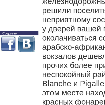
железнодорожных
решили поселитьс
неприятному сос
у дверей вашей 
Соц.сети
околачиваться с
арабско-африкан
вокзалов дешевл
прочих более пр
неспокойный рай
Blanche и Pigalle
этом месте нахо
красных фонарей