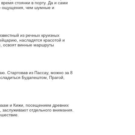
время стоянки в порту. Да и сами
ые ощущения, чем шумные и
известный из речных круизных
ейцарию, насладятся красотой и
я, освоят винные маршруты
ю. Стартовав из Пассау, можно за 8
насладиться Будапештом, Прагой,
алаам и Кижи, посещением древних
о, заслуживают отдельного внимания.
ешествие.