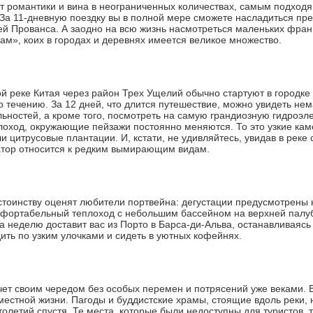
т романтики и вина в неограниченных количествах, самым подходя
 За 11-дневную поездку вы в полной мере сможете насладиться пр
ей Прованса. А заодно на всю жизнь насмотреться маленьких фран
м», коих в городах и деревнях имеется великое множество.
ой реке Китая через район Трех Ущелий обычно стартуют в городке 
по течению. За 12 дней, что длится путешествие, можно увидеть не
ьностей, а кроме того, посмотреть на самую грандиозную гидроэл
лоход, окружающие пейзажи постоянно меняются. То это узкие ка
и цитрусовые плантации. И, кстати, не удивляйтесь, увидав в реке
атор относится к редким вымирающим видам.
стоинству оценят любители портвейна: дегустации предусмотрены н
мфортабельный теплоход с небольшим бассейном на верхней палубе
а неделю доставит вас из Порто в Барса-ди-Альва, останавливаясь 
ить по узким улочками и сидеть в уютных кофейнях.
ет своим чередом без особых перемен и потрясений уже веками. 
местной жизни. Пагоды и буддистские храмы, стоящие вдоль реки, 
толетий спустя. Те места, которые были недоступны для туристов,