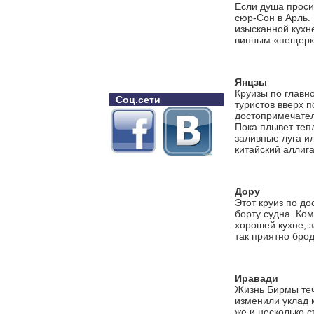
Если душа проси
сюр-Сон в Арль.
изысканной кухн
винным «пещерка
Янцзы
Круизы по главн
Соц.сети
туристов вверх 
достопримечател
Пока плывет теп
заливные луга ил
китайский аллиг
Дору
Этот круиз по до
борту судна. Ко
хорошей кухне, з
так приятно брод
Иравади
Жизнь Бирмы теч
изменили уклад 
же и несколько с