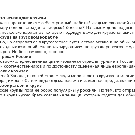
 кто ненавидит круизы
з» вы представляете себе огромный, набитый людьми океанский ла
пару недель, страдая от морской болезни? На самом деле, водные
 несколько вариантов, которые подойдут даже для круизоненавистн
руиз на грузовом корабле
ьно, но отправиться в кругосветное путешествие можно и на обыкно
оходных компаний, специализирующихся на грузоперевозках, с уд
иров. Не безвозмездно, конечно…
 рекам России
возможно, единственная цивилизованная отрасль туризма в России
и соотечественников и по достоинству оцененная лишь европейцам
ских круизах
елей Запада, в нашей стране люди мало знают о круизах, и многие,
ера, имеют об этом виде отдыха весьма искаженное представление.
собираться в круиз
кие круизы пока не особо популярны у россиян. Но тем, кто отпра
то в круиз нужно брать совсем не те вещи, которые годятся для обыч