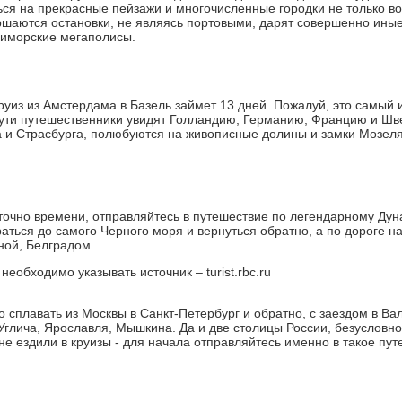
ся на прекрасные пейзажи и многочисленные городки не только во 
ершаются остановки, не являясь портовыми, дарят совершенно ин
риморские мегаполисы.
руиз из Амстердама в Базель займет 13 дней. Пожалуй, это самый 
ути путешественники увидят Голландию, Германию, Францию и Шв
 и Страсбурга, полюбуются на живописные долины и замки Мозел
аточно времени, отправляйтесь в путешествие по легендарному Дуна
раться до самого Черного моря и вернуться обратно, а по дороге 
ной, Белградом.
необходимо указывать источник – turist.rbc.ru
о сплавать из Москвы в Санкт-Петербург и обратно, с заездом в В
 Углича, Ярославля, Мышкина. Да и две столицы России, безусловн
не ездили в круизы - для начала отправляйтесь именно в такое пут