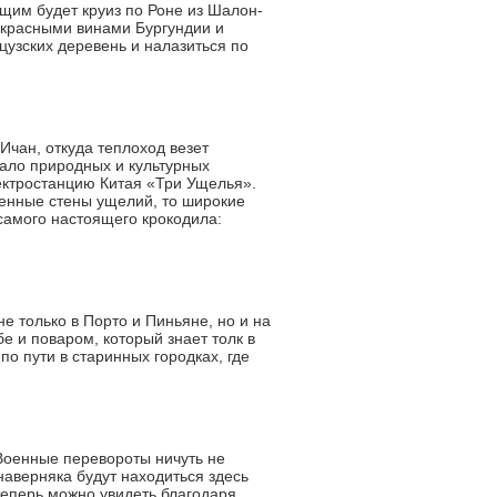
щим будет круиз по Роне из Шалон-
екрасными винами Бургундии и
цузских деревень и налазиться по
Ичан, откуда теплоход везет
мало природных и культурных
ектростанцию Китая «Три Ущелья».
менные стены ущелий, то широкие
 самого настоящего крокодила:
е только в Порто и Пиньяне, но и на
 и поваром, который знает толк в
по пути в старинных городках, где
Военные перевороты ничуть не
наверняка будут находиться здесь
 теперь можно увидеть благодаря