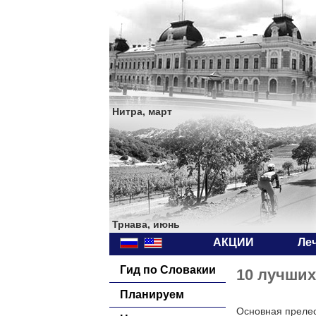
Нитра, март
Трнава, июнь
АКЦИИ
Ле
Гид по Словакии
10 лучших
Планируем
Основная прелест