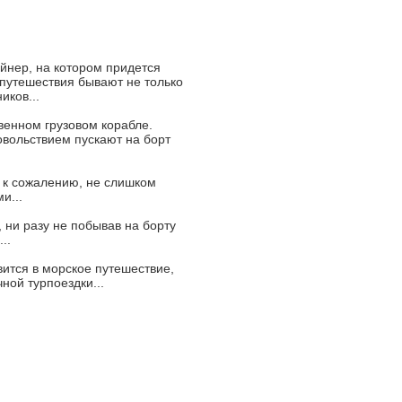
йнер, на котором придется
 путешествия бывают не только
иков...
венном грузовом корабле.
овольствием пускают на борт
, к сожалению, не слишком
и...
 ни разу не побывав на борту
..
вится в морское путешествие,
ной турпоездки...