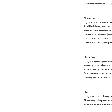
объединению ст
Меконг
Один из самых э
ХоШиМин, позвол
многочисленные 
рынки и мануфак
с французским к
свежайших ингре
Эльба
Круиз для ценит
культурой Чехии
архитектуры вос
Мартина Лютера 
окунуться в неп
Нил
Круизы по Нилу 
Долину Царей и 
все основные ист