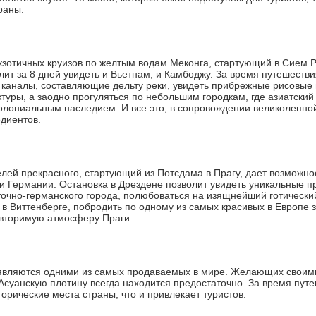
раны.
кзотичных круизов по желтым водам Меконга, стартующий в Сием 
ит за 8 дней увидеть и Вьетнам, и Камбоджу. За время путешествия
каналы, составляющие дельту реки, увидеть прибрежные рисовые 
туры, а заодно прогуляться по небольшим городкам, где азиатский
олониальным наследием. И все это, в сопровождении великолепной
диентов.
елей прекрасного, стартующий из Потсдама в Прагу, дает возможно
 и Германии. Остановка в Дрездене позволит увидеть уникальные п
точно-германского города, полюбоваться на изящнейший готический
в Виттенберге, побродить по одному из самых красивых в Европе 
овторимую атмосферу Праги.
являются одними из самых продаваемых в мире. Желающих своими
Асуанскую плотину всегда находится предостаточно. За время пут
орические места страны, что и привлекает туристов.