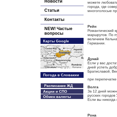
Новости
можете любовать
города, где сов
Статьи
многоголосые п
Контакты
Рейн
NEW! Частые
Романтический к
вопросы
маршрутов. По п
величием Кельна
Карты Google
Германии.
Дунай
Если у вас дост
дней успеть доб
Братиславой, Ве
Погода в Словакии
при перепечатке 
Расписание ЖД
Волга
За 12 дней можн
Акции и СПО
русских городов
Обмен валюты
Если вы никогда 
Рона