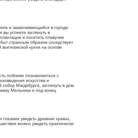
Рипе и заканчивающийся в городе
 вы успеете заглянуть в
плантации и посетить плавучие
 быт странным образом соседствует
 вьетнамской кухни на основе
сть поближе познакомиться с
роизведения искусства и
 собор Магдебурга, заглянуть в дом
замку Мельника и под конец
 глазами увидеть древние храмы,
ешествия можно увидеть практически