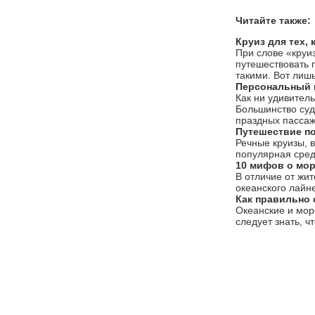
Читайте также:
Круиз для тех,
При слове «круи
путешествовать 
такими. Вот лишь
Персональный к
Как ни удивител
Большинство суд
праздных пассаж
Путешествие по
Речные круизы, 
популярная сред
10 мифов о мор
В отличие от жит
океанского лайн
Как правильно 
Океанские и морс
следует знать, ч