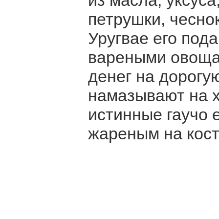
из масла, уксуса
петрушки, чеснок
Уругвае его под
вареными овощам
денег на дорогу
намазывают на х
истинные гаучо 
жареным на кост