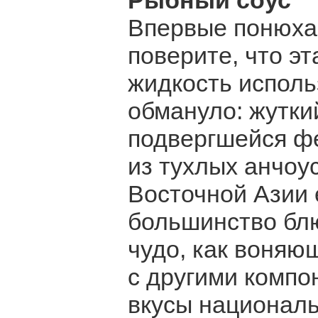
Рыбный соус
Впервые понюхав
поверите, что э
жидкость исполь
обмануло: жутки
подвергшейся фе
из тухлых анчоу
Восточной Азии 
большинство бл
чудо, как воняю
с другими компо
вкусы национал