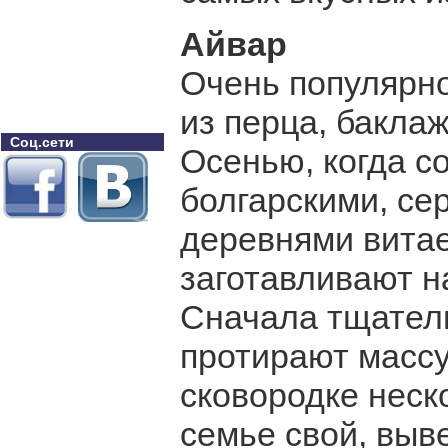
Айвар
Очень популярно
из перца, баклаж
Соц.сети
Осенью, когда с
болгарскими, се
деревнями витае
заготавливают н
Сначала тщатель
протирают массу
сковородке неск
семье свой, выв