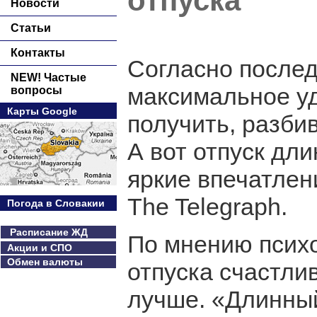
отпуска
Новости
Статьи
Контакты
Согласно после
NEW! Частые
максимальное у
вопросы
Карты Google
получить, разбив
А вот отпуск дл
яркие впечатлен
The Telegraph.
Погода в Словакии
Расписание ЖД
По мнению психо
Акции и СПО
Обмен валюты
отпуска счастл
лучше. «Длинный