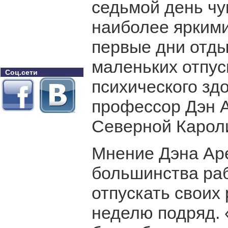
седьмой день чу
наиболее ярким
первые дни отды
маленьких отпус
Соц.сети
психического здо
профессор Дэн А
Северной Карол
Мнение Дэна Аре
большинства раб
отпускать своих 
неделю подряд. 