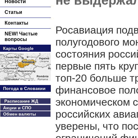
не выдержал
Новости
Статьи
Контакты
Росавиация под
NEW! Частые
полугодового мо
вопросы
Карты Google
состояния росси
первые пять кру
топ-20 больше т
финансовое поло
Погода в Словакии
экономическом с
Расписание ЖД
Акции и СПО
российских авиа
Обмен валюты
уверены, что по