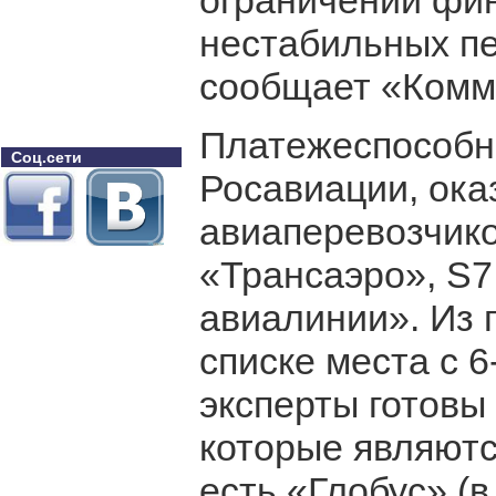
ограничений фи
нестабильных пе
сообщает «Комм
Платежеспособн
Соц.сети
Росавиации, ока
авиаперевозчико
«Трансаэро», S7
авиалинии». Из 
списке места с 6
эксперты готовы
которые являютс
есть «Глобус» (в