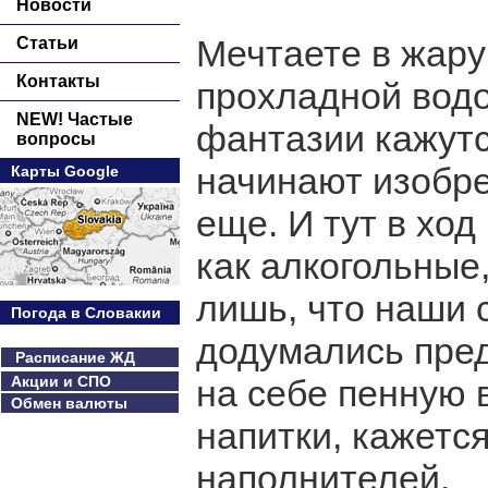
Новости
Мечтаете в жару
Статьи
Контакты
прохладной вод
NEW! Частые
фантазии кажут
вопросы
начинают изобре
Карты Google
еще. И тут в ход
как алкогольные
лишь, что наши 
Погода в Словакии
додумались пре
Расписание ЖД
Акции и СПО
на себе пенную 
Обмен валюты
напитки, кажется
наполнителей.